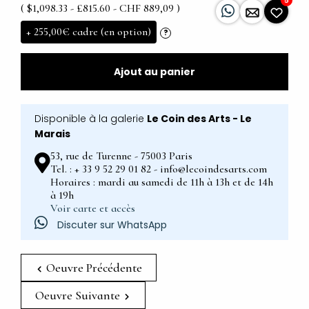
5
( $1,098.33 - £815.60 - CHF 889,09 )
+
255,00€
cadre (en option)
?
Ajout au panier
Disponible à la galerie
Le Coin des Arts - Le
Marais
53, rue de Turenne - 75003 Paris
Tel. : + 33 9 52 29 01 82 - info@lecoindesarts.com
Horaires : mardi au samedi de 11h à 13h et de 14h
à 19h
Voir carte et accès
Discuter sur WhatsApp
Oeuvre Précédente
Oeuvre Suivante