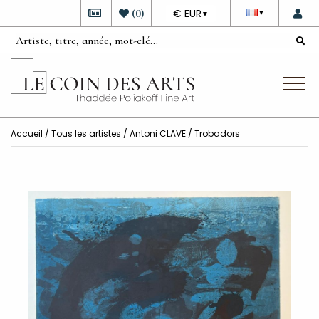
DEVISE
(
0
)
€ EUR
▼
▼
Accueil
/
Tous les artistes
/
Antoni CLAVE
/ Trobadors