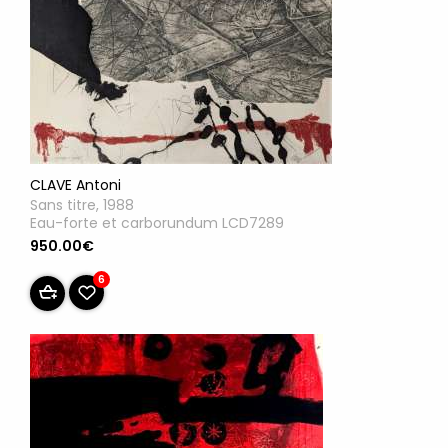
CLAVE Antoni
Sans titre, 1988
Eau-forte et carborundum LCD7289
950.00€
6