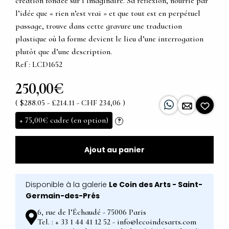
création fondée sur l’imaginaire. Sa réflexion, nourrie par
l’idée que « rien n’est vrai » et que tout est en perpétuel
passage, trouve dans cette gravure une traduction
plastique où la forme devient le lieu d’une interrogation
plutôt que d’une description.
Ref : LCD1652
250,00€
( $288.05 - £214.11 - CHF 234,06 )
+
75,00€
cadre (en option)
?
Ajout au panier
Disponible à la galerie
Le Coin des Arts - Saint-
Germain-des-Prés
6, rue de l’Échaudé - 75006 Paris
Tel. : + 33 1 44 41 12 52 - info@lecoindesarts.com