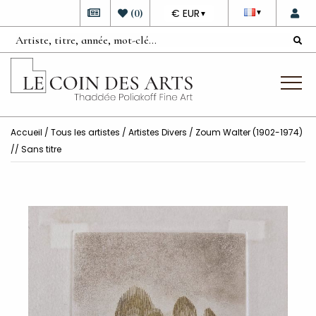
DEVISE
(
0
)
€ EUR
▼
▼
Accueil
/
Tous les artistes
/
Artistes Divers
/ Zoum Walter (1902-1974)
// Sans titre