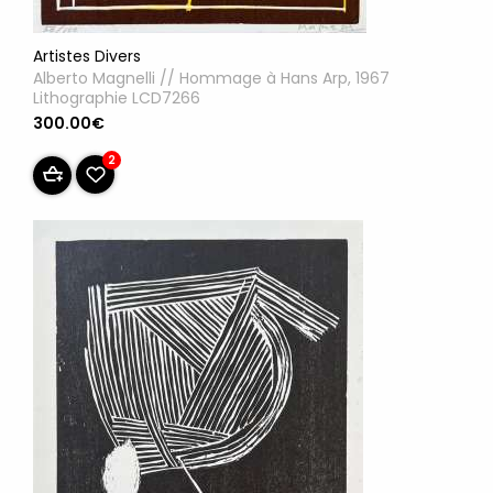
Artistes Divers
Alberto Magnelli // Hommage à Hans Arp, 1967
Lithographie LCD7266
300.00€
2