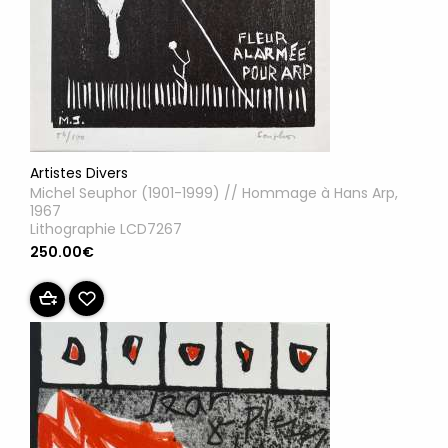
Artistes Divers
Michel Seuphor (1901-1999) // Hommage à Hans Arp,
1967
Lithographie LCD7267
250.00€