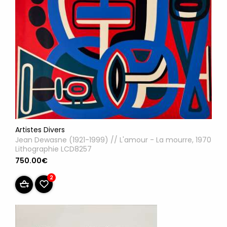
Artistes Divers
Jean Dewasne (1921-1999) // L'amour - La mourre, 1970
Lithographie LCD8257
750.00€
2