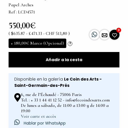
Papel Arches
Ref : LCD4571
550,00€
9
( $635.87 - £471.33 - CHF 513,80 )
+
180,00€
Marco (Opcional)
?
Añadir a la cesta
Disponible en la galería
Le Coin des Arts -
Saint-Germain-des-Prés
6, rue de l’Échaudé - 75006 Paris
Tel. : + 33 1 44 41 12 52 - info@lecoindesarts.com
De lunes a sábado, de 11:00 a 13:00 y de 14:00 a
19:00
Voir carte et accès
Hablar por WhatsApp