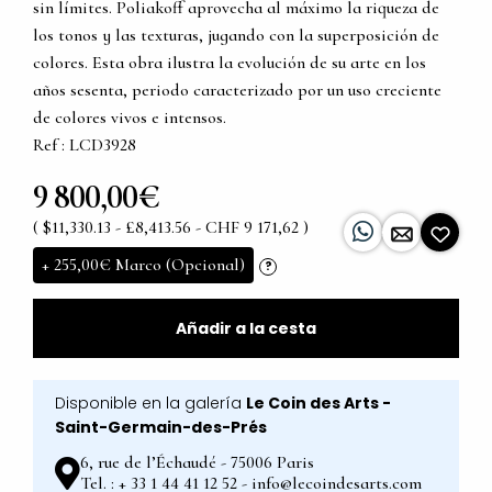
sin límites. Poliakoff aprovecha al máximo la riqueza de
los tonos y las texturas, jugando con la superposición de
colores. Esta obra ilustra la evolución de su arte en los
años sesenta, periodo caracterizado por un uso creciente
de colores vivos e intensos.
Ref : LCD3928
9 800,00€
( $11,330.13 - £8,413.56 - CHF 9 171,62 )
+
255,00€
Marco (Opcional)
?
Añadir a la cesta
Disponible en la galería
Le Coin des Arts -
Saint-Germain-des-Prés
6, rue de l’Échaudé - 75006 Paris
Tel. : + 33 1 44 41 12 52 - info@lecoindesarts.com