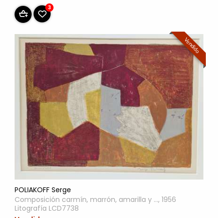
3
Vendido
POLIAKOFF Serge
Composición carmín, marrón, amarilla y ..., 1956
Litografía LCD7738