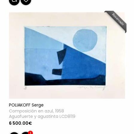
Reservado
POLIAKOFF Serge
Composición en azul, 1958
Aguafuerte y aguatinta LCD8119
6 500.00€
1