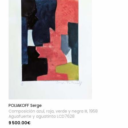
POLIAKOFF Serge
Composición azul, roja, verde y negra III, 1958
Aguafuerte y aguatinta LCD7628
9 500.00€