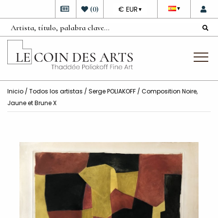
DEVISE
(
0
)
€ EUR
▼
▼
Inicio
/
Todos los artistas
/
Serge POLIAKOFF
/ Composition Noire,
Jaune et Brune X