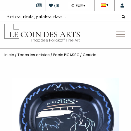
DEVISE
(
0
)
€ EUR
▼
▼
Inicio
/
Todos los artistas
/
Pablo PICASSO
/ Corrida