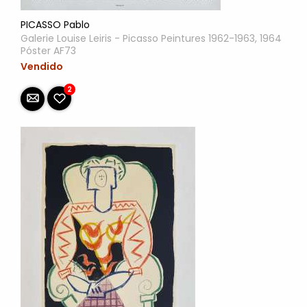
PICASSO Pablo
Galerie Louise Leiris - Picasso Peintures 1962-1963, 1964
Póster AF73
Vendido
2