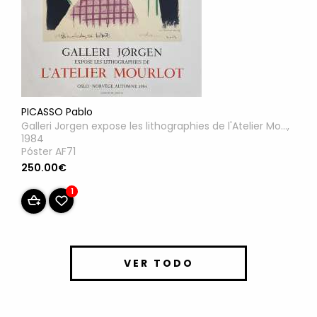
PICASSO Pablo
Galleri Jorgen expose les lithographies de l'Atelier Mo...,
1984
Póster AF71
250.00€
1
VER TODO