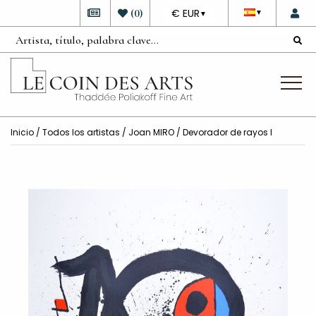
DEVISE
(
0
)
€ EUR
▼
▼
Inicio
/
Todos los artistas
/
Joan MIRO
/ Devorador de rayos I