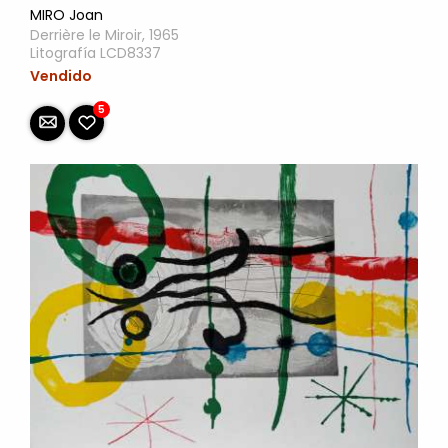
MIRO Joan
Derrière le Miroir, 1965
Litografía LCD8337
Vendido
5