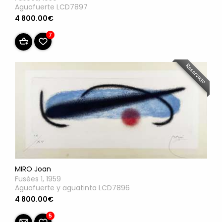
Aguafuerte LCD7897
4 800.00€
7
Reservado
MIRO Joan
Fusées 1, 1959
Aguafuerte y aguatinta LCD7896
4 800.00€
5