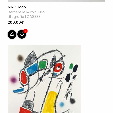
MIRO Joan
Derrière le Miroir, 1965
Litografía LCD8338
200.00€
3