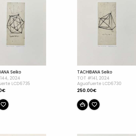
TACHIBANA Seiko
BANA Seiko
TOT #141, 2024
144, 2024
Aguafuerte LCD6730
uerte LCD6735
250.00€
0€