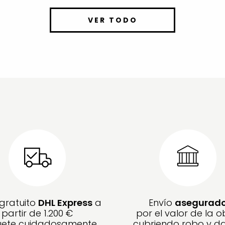
VER TODO
 gratuito
DHL Express
a
Envío
asegurad
partir de 1.200 €
por el valor de la o
ete cuidadosamente
cubriendo robo y d