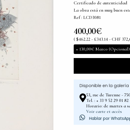
Certificado de autenticidad
La obra está en muy buen es
Ref : LCD3081
400,00€
( $462.22 - £343.14 - CHF 372,
+
130,00€
Marco (Opcional)
Disponible en la galería
53, rue de Turenne - 75
Tel. : + 33 9 52 29 01 8
Horario: de martes a sá
Voir carte et accès
Hablar por WhatsAp