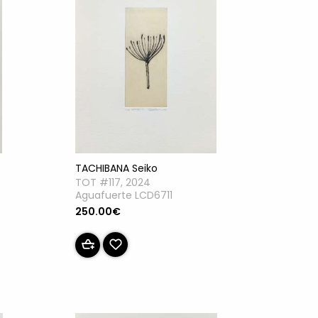
TACHIBANA Seiko
TOT #117, 2024
Aguafuerte LCD6711
250.00€