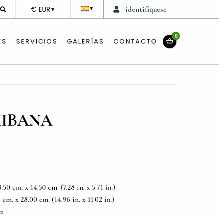
DEVISE
€ EUR
identifíquese
▼
▼
0
ES
SERVICIOS
GALERÍAS
CONTACTO
HIBANA
0 cm. x 14.50 cm. (7.28 in. x 5.71 in.)
m. x 28.00 cm. (14.96 in. x 11.02 in.)
a