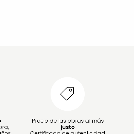
o
Precio de las obras al más
bra,
justo
años
Certificado de autenticidad