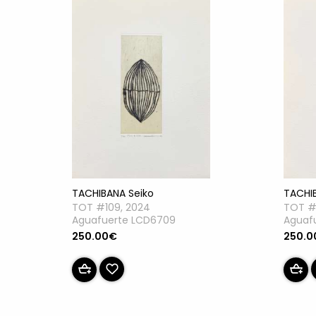
TACHIBANA Seiko
TACHI
TOT #109, 2024
TOT #
Aguafuerte LCD6709
Aguaf
250.00€
250.0