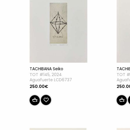
TACHIBANA Seiko
TACHI
TOT #145, 2024
TOT #
Aguafuerte LCD6737
Aguaf
250.00€
250.0