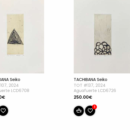
BANA Seiko
TACHIBANA Seiko
107, 2024
TOT #137, 2024
uerte LCD6708
Aguafuerte LCD6726
0€
250.00€
1