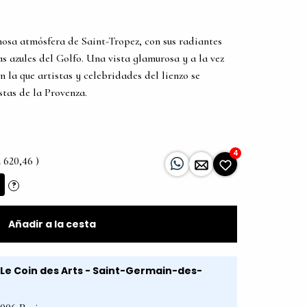
nosa atmósfera de Saint-Tropez, con sus radiantes
as azules del Golfo. Una vista glamurosa y a la vez
n la que artistas y celebridades del lienzo se
tas de la Provenza.
4
2 620,46 )
?
Añadir a la cesta
Le Coin des Arts - Saint-Germain-des-