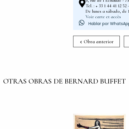
6, rue de l’Échaudé - 7
Tel. : + 33 1 44 41 12 5
De lunes a sábado, de 1
Voir carte et accès
Hablar por WhatsAp
Obra anterior
OTRAS OBRAS DE BERNARD BUFFET