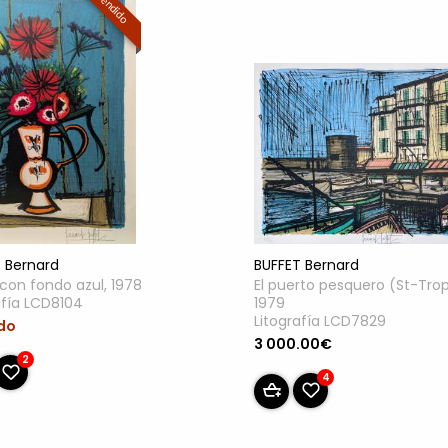
Vendido
BUFFET Bernard
 Bernard
El puerto pesquero (St-Trop
on fondo azul, 1978
1979
afía LCD8104
Litografía LCD7829
do
3 000.00€
2
4