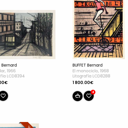
 Bernard
BUFFET Bernard
lar, 1966
El monociclo, 1968
afía LCD8394
Litografía LCD8288
.00€
1 800.00€
4