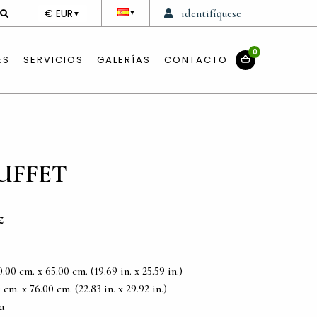
DEVISE
€ EUR
identifíquese
▼
▼
0
ES
SERVICIOS
GALERÍAS
CONTACTO
UFFET
z
00 cm. x 65.00 cm. (19.69 in. x 25.59 in.)
m. x 76.00 cm. (22.83 in. x 29.92 in.)
a