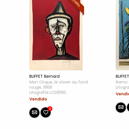
Vendido
BUFFET Bernard
BUFFET
Mon Cirque, le clown au fond
Ramo c
rouge, 1968
Litogr
Litografía LCD8190
Vendi
Vendido
2