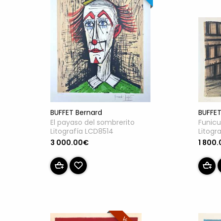
BUFFET
BUFFET Bernard
Funicu
El payaso del sombrerito
Litogr
Litografía LCD8514
1 800
3 000.00€