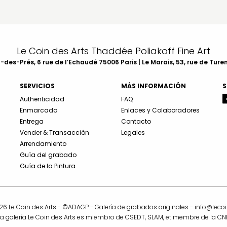
Le Coin des Arts Thaddée Poliakoff Fine Art
des-Prés, 6 rue de l’Echaudé 75006 Paris | Le Marais, 53, rue de Ture
SERVICIOS
MÁS INFORMACIÓN
S
Authenticidad
FAQ
Enmarcado
Enlaces y Colaboradores
Entrega
Contacto
Vender & Transacción
Legales
Arrendamiento
Guía del grabado
Guía de la Pintura
6 Le Coin des Arts - ©ADAGP - Galería de grabados originales -
info@leco
La galería Le Coin des Arts es miembro de CSEDT, SLAM, et membre de la CNE