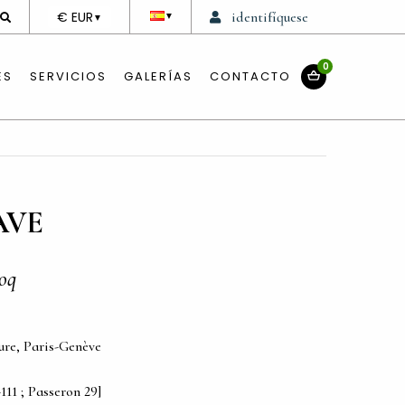
DEVISE
€ EUR
identifíquese
▼
▼
0
ES
SERVICIOS
GALERÍAS
CONTACTO
AVE
oq
ure, Paris-Genève
111 ; Passeron 29]