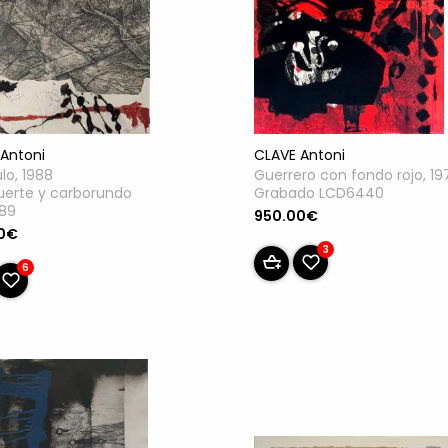
CLAVE Antoni
Antoni
Guerrero con fondo rojo, 19
ulo, 1988
Grabado LCD6440
uerte y carborundo
89
950.00€
0€
3
6