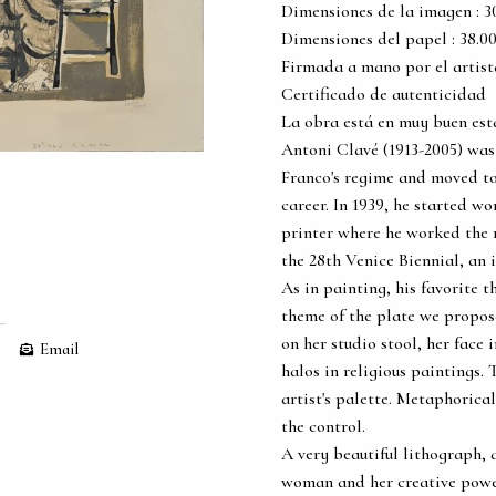
Dimensiones de la imagen : 30.0
Dimensiones del papel : 38.00 c
Firmada a mano por el artist
Certificado de autenticidad
La obra está en muy buen es
Antoni Clavé (1913-2005) was 
Franco's regime and moved to 
career. In 1939, he started w
printer where he worked the m
the 28th Venice Biennial, an 
As in painting, his favorite t
theme of the plate we propos
on her studio stool, her face 
Email
halos in religious paintings.
artist's palette. Metaphorica
the control.
A very beautiful lithograph, 
woman and her creative power