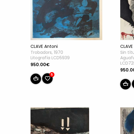
CLAVE 
CLAVE Antoni
Sin tít
Trobadors, 1970
Aguaf
Litografía LCD5939
LCD72
950.00€
950.0
5