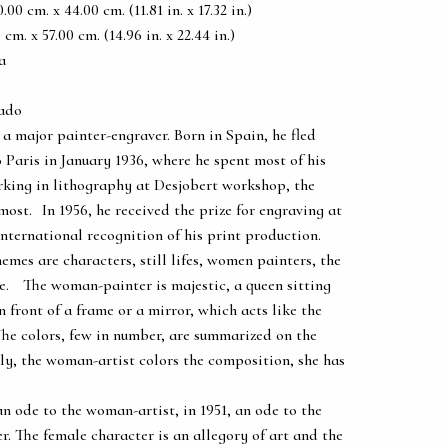
0 cm. x 44.00 cm. (11.81 in. x 17.32 in.)
m. x 57.00 cm. (14.96 in. x 22.44 in.)
a
tado
a major painter-engraver. Born in Spain, he fled
Paris in January 1936, where he spent most of his
orking in lithography at Desjobert workshop, the
ost. In 1956, he received the prize for engraving at
international recognition of his print production.
hemes are characters, still lifes, women painters, the
e. The woman-painter is majestic, a queen sitting
in front of a frame or a mirror, which acts like the
 The colors, few in number, are summarized on the
lly, the woman-artist colors the composition, she has
an ode to the woman-artist, in 1951, an ode to the
. The female character is an allegory of art and the