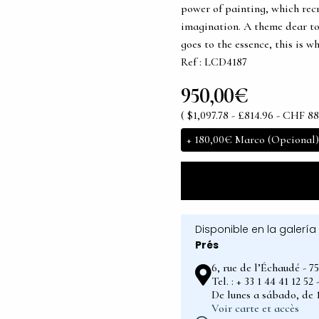
power of painting, which re
imagination. A theme dear to a
goes to the essence, this is wh
Ref : LCD4187
950,00€
( $1,097.78 - £814.96 - CHF 88
+
180,00€
Marco (Opcional)
Disponible en la galería
Prés
6, rue de l’Échaudé - 7
Tel. : + 33 1 44 41 12 5
De lunes a sábado, de 1
Voir carte et accès