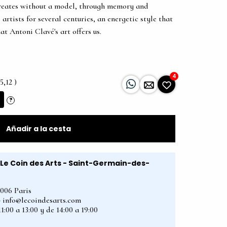
creates without a model, through memory and
rtists for several centuries, an energetic style that
at Antoni Clavé's art offers us.
4
5,12 )
?
Añadir a la cesta
Le Coin des Arts - Saint-Germain-des-
5006 Paris
2 - info@lecoindesarts.com
1:00 a 13:00 y de 14:00 a 19:00