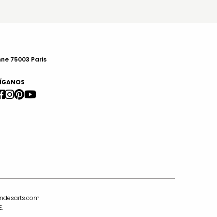
nne 75003 Paris
ÍGANOS
indesarts.com
.