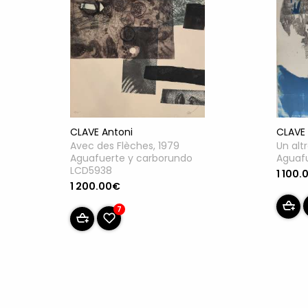
CLAVE 
CLAVE Antoni
Un alt
Avec des Flèches, 1979
Aguaf
Aguafuerte y carborundo
LCD5938
1 100.
1 200.00€
7