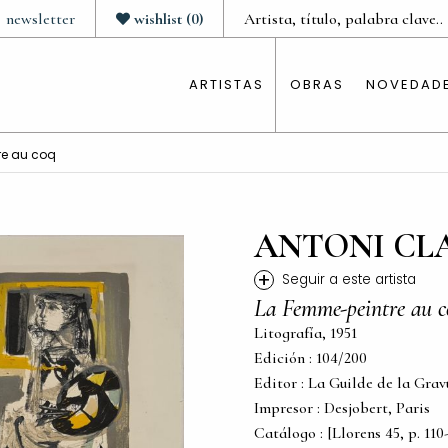
newsletter
wishlist
(
0
)
ARTISTAS
OBRAS
NOVEDAD
re au coq
ANTONI CL
+
Seguir a este artista
La Femme-peintre au c
Litografía, 1951
Edición : 104/200
Editor : La Guilde de la Grav
Impresor : Desjobert, Paris
Catálogo : [Llorens 45, p. 110-