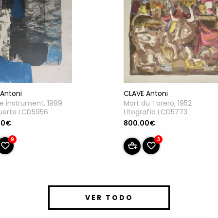
Antoni
CLAVE Antoni
re instrument, 1989
Mort du Torero, 1952
uerte LCD5956
Litografía LCD5773
00€
800.00€
9
3
VER TODO