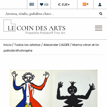
DEVISE
(
0
)
€ EUR
▼
▼
Inicio
/
Todos los artistas
/
Alexander CALDER
/ Mama citron et Un
patriote lithohraphe