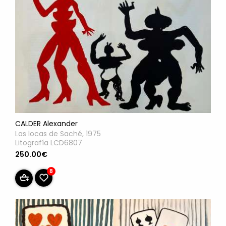
CALDER Alexander
Las locas de Saché, 1975
Litografía LCD6807
250.00€
8