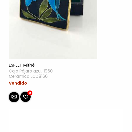
ESPELT Mithé
Caja Pájaro azul, 1960
Cerámica LCD8166
Vendido
9