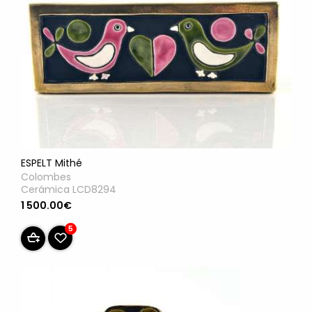
ESPELT Mithé
Colombes
Cerámica LCD8294
1 500.00€
5