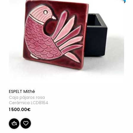
ESPELT Mithé
Caja pájaros rosa
Cerámica LCD8164
1 500.00€