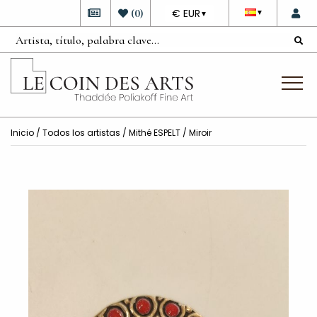
DEVISE
(
0
)
€ EUR
▼
▼
Inicio
/
Todos los artistas
/
Mithé ESPELT
/ Miroir