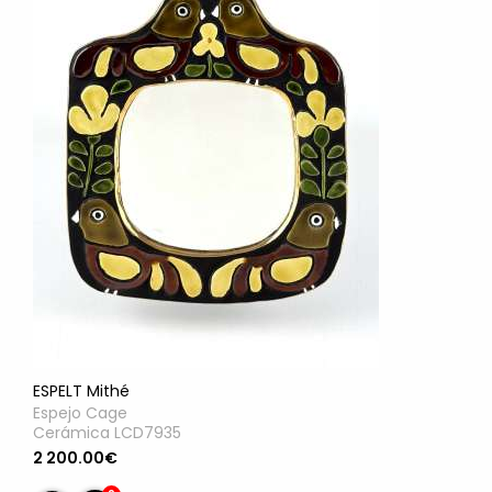
ESPELT Mithé
Espejo Cage
Cerámica LCD7935
2 200.00€