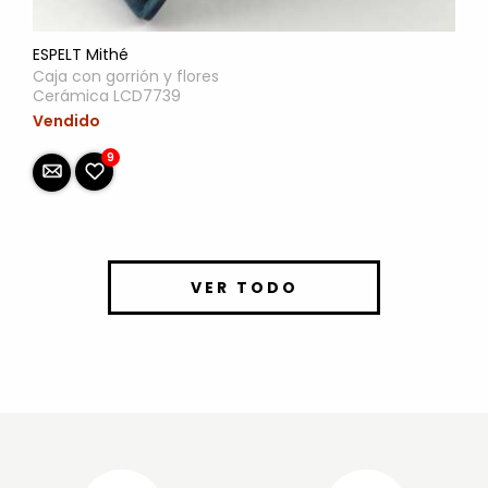
ESPELT Mithé
Caja con gorrión y flores
Cerámica LCD7739
Vendido
9
VER TODO