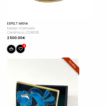
ESPELT Mithé
Espejo «Carrusel»
Cerámica LCD8035
2 500.00€
4
Vendido