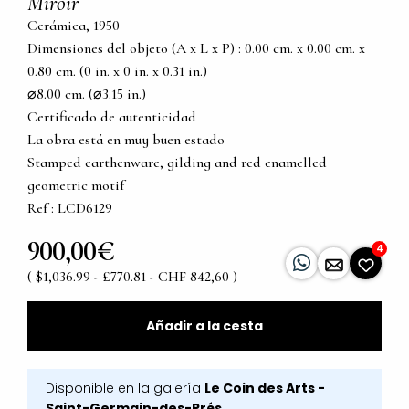
Miroir
Cerámica, 1950
Dimensiones del objeto (A x L x P) : 0.00 cm. x 0.00 cm. x
0.80 cm. (0 in. x 0 in. x 0.31 in.)
⌀8.00 cm. (⌀3.15 in.)
Certificado de autenticidad
La obra está en muy buen estado
Stamped earthenware, gilding and red enamelled
geometric motif
Ref : LCD6129
900,00€
4
( $1,036.99 - £770.81 - CHF 842,60 )
Añadir a la cesta
Disponible en la galería
Le Coin des Arts -
Saint-Germain-des-Prés