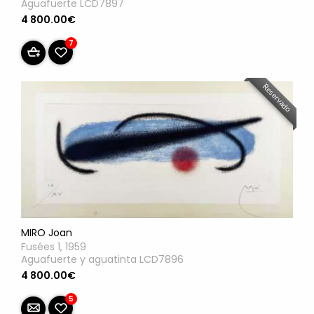
Aguafuerte LCD7897
4 800.00€
7
Reservado
MIRO Joan
Fusées 1, 1959
Aguafuerte y aguatinta LCD7896
4 800.00€
5