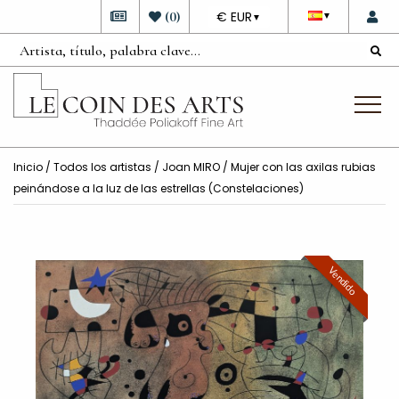
DEVISE
(
0
)
€ EUR
▼
▼
Inicio
/
Todos los artistas
/
Joan MIRO
/ Mujer con las axilas rubias
peinándose a la luz de las estrellas (Constelaciones)
Vendido