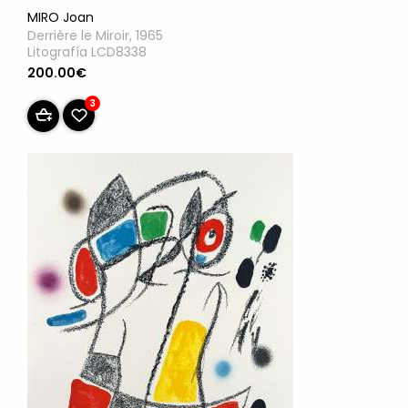
MIRO Joan
Derrière le Miroir, 1965
Litografía LCD8338
200.00€
3