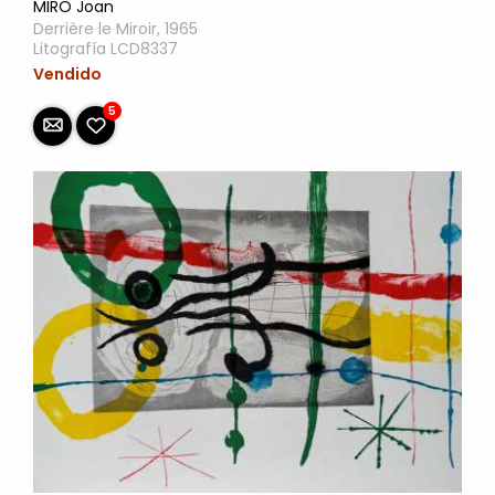
MIRO Joan
Derrière le Miroir, 1965
Litografía LCD8337
Vendido
5