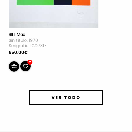
BILL Max
Sin título, 1970
Serigrafía LCD7317
850.00€
2
VER TODO