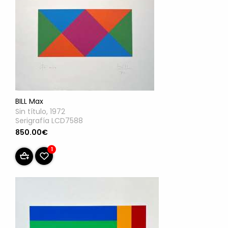
BILL Max
Sin título, 1972
Serigrafía LCD7588
850.00€
1