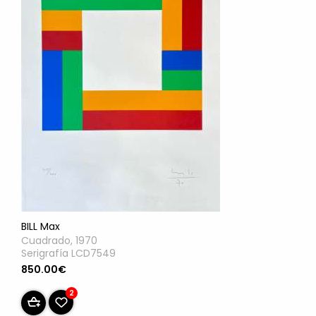
BILL Max
Cuadrado, 1970
Serigrafía LCD7549
850.00€
2