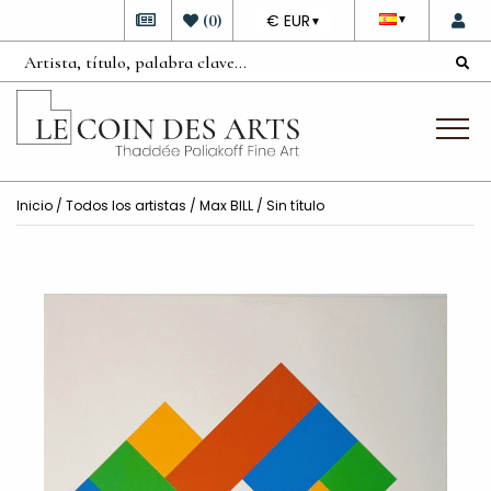
DEVISE
(
0
)
€ EUR
▼
▼
Inicio
/
Todos los artistas
/
Max BILL
/ Sin título