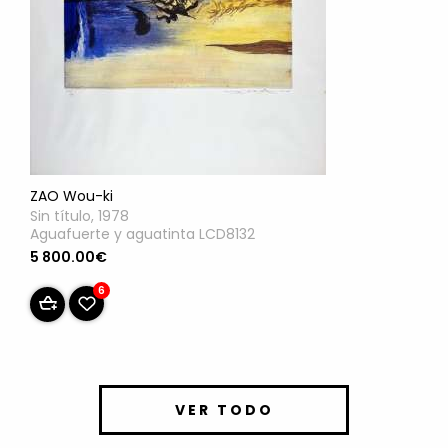
ZAO Wou-ki
Sin título, 1978
Aguafuerte y aguatinta LCD8132
5 800.00€
6
VER TODO