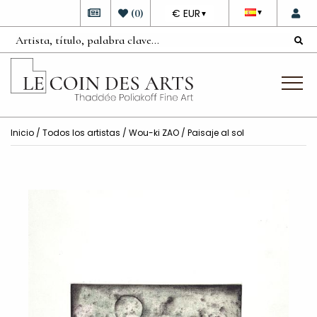
DEVISE
(
0
)
€ EUR
▼
▼
Inicio
/
Todos los artistas
/
Wou-ki ZAO
/ Paisaje al sol