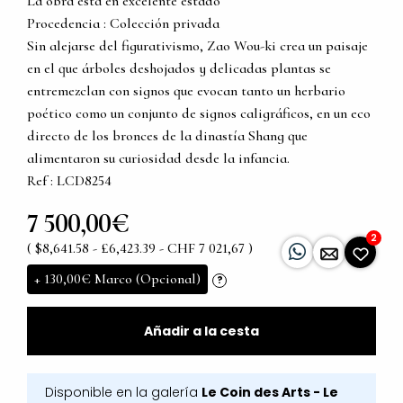
La obra está en excelente estado
Procedencia : Colección privada
Sin alejarse del figurativismo, Zao Wou-ki crea un paisaje
en el que árboles deshojados y delicadas plantas se
entremezclan con signos que evocan tanto un herbario
poético como un conjunto de signos caligráficos, en un eco
directo de los bronces de la dinastía Shang que
alimentaron su curiosidad desde la infancia.
Ref : LCD8254
7 500,00€
2
( $8,641.58 - £6,423.39 - CHF 7 021,67 )
+
130,00€
Marco (Opcional)
?
Añadir a la cesta
Disponible en la galería
Le Coin des Arts - Le