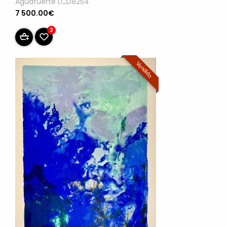
Aguafuerte LCD8254
7 500.00€
2
Vendido