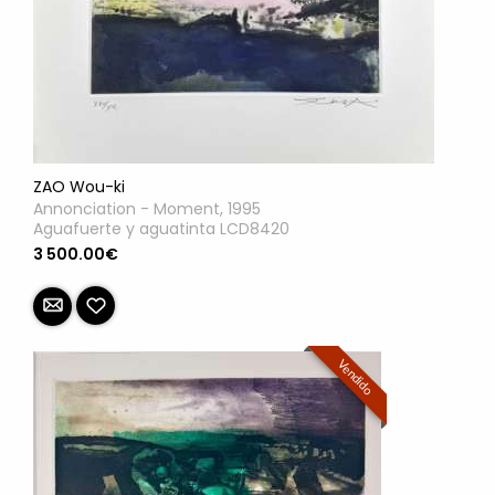
ZAO Wou-ki
Annonciation - Moment, 1995
Aguafuerte y aguatinta LCD8420
3 500.00€
Vendido