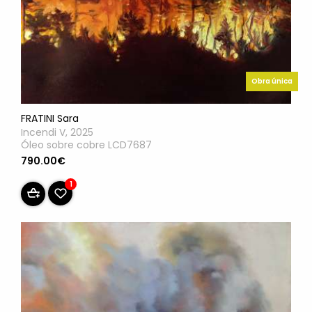
Obra única
FRATINI Sara
Incendi V, 2025
Óleo sobre cobre LCD7687
790.00€
1