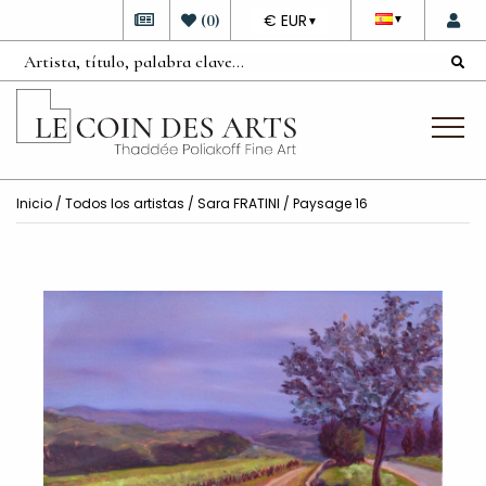
DEVISE
(
0
)
€ EUR
▼
▼
Inicio
/
Todos los artistas
/
Sara FRATINI
/ Paysage 16