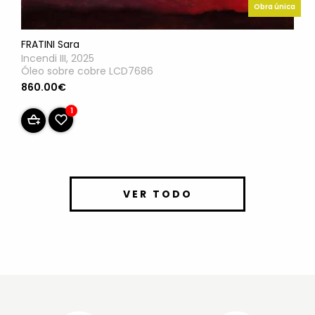
Obra única
FRATINI Sara
Incendi III, 2025
Óleo sobre cobre LCD7686
860.00€
1
VER TODO