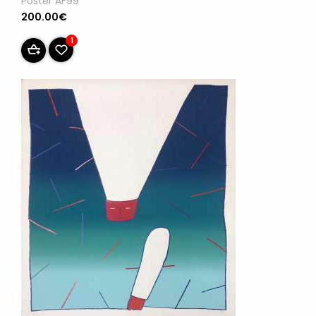
Póster AF99
200.00€
1