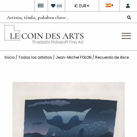
DEVISE
(
0
)
€ EUR
▼
▼
Inicio
/
Todos los artistas
/
Jean-Michel FOLON
/ Recuerdo de Alice