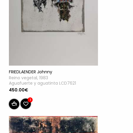
FRIEDLAENDER Johnny
Reino vegetal, 1983
Aguafuerte y aguatinta LCD7621
450.00€
1