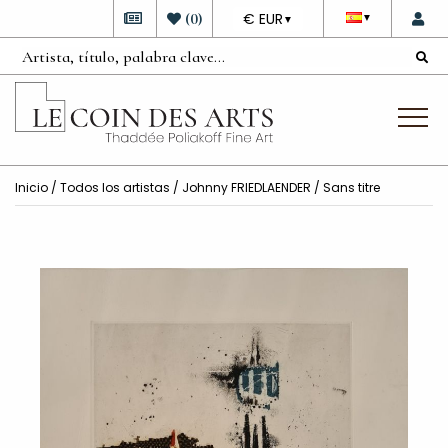
DEVISE
(
0
)
€ EUR
▼
▼
Inicio
/
Todos los artistas
/
Johnny FRIEDLAENDER
/ Sans titre