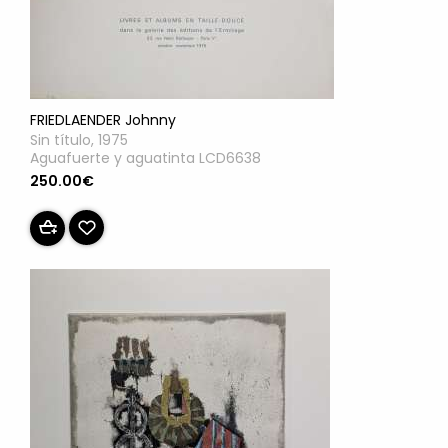
FRIEDLAENDER Johnny
Sin título, 1975
Aguafuerte y aguatinta LCD6638
250.00€