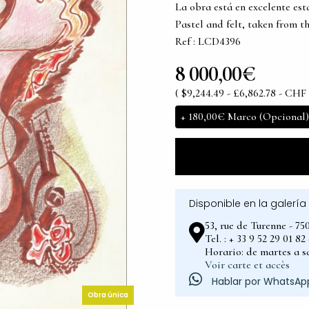
La obra está en excelente es
Pastel and felt, taken from 
Ref : LCD4396
8 000,00€
( $9,244.49 - £6,862.78 - CHF 
+
180,00€
Marco (Opcional)
Disponible en la galería
53, rue de Turenne - 75
Tel. : + 33 9 52 29 01 8
Horario: de martes a sá
Voir carte et accès
Hablar por WhatsAp
Obra única