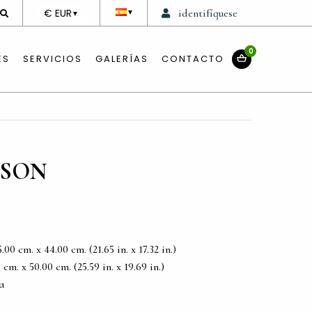
DEVISE
€ EUR
identifíquese
▼
▼
0
ES
SERVICIOS
GALERÍAS
CONTACTO
SSON
0 cm. x 44.00 cm. (21.65 in. x 17.32 in.)
m. x 50.00 cm. (25.59 in. x 19.69 in.)
a