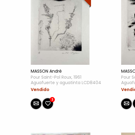
MASSON André
MASSO
Pour Saint-Pol Roux, 1961
Pour S
Aguafuerte y aguatinta LCD8404
Aguaf
Vendido
Vendi
3