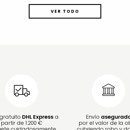
VER TODO
 gratuito
DHL Express
a
Envío
asegurad
partir de 1.200 €
por el valor de la o
ete cuidadosamente
cubriendo robo y d