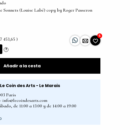
tado
the Sonnets (Louise Labé) copy by Roger Passeron
5
7 453,65 )
?
Añadir a la cesta
Le Coin des Arts - Le Marais
003 Paris
2 - info@lecoindesarts.com
bado, de 11:00 a 13:00 y de 14:00 a 19:00
p