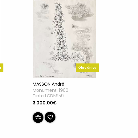
a
Obra única
MASSON André
Monument, 1960
Tinta LCD5959
3 000.00€