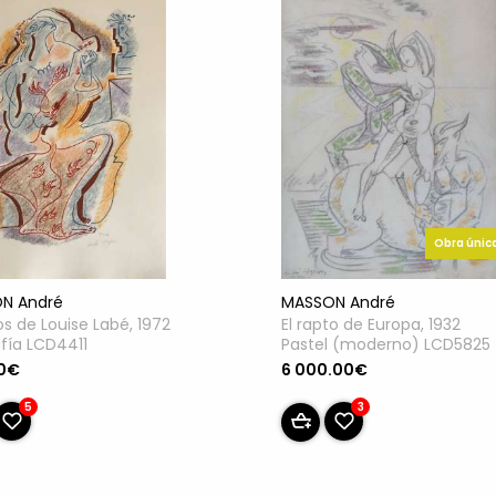
Obra únic
N André
MASSON André
s de Louise Labé, 1972
El rapto de Europa, 1932
afía LCD4411
Pastel (moderno) LCD5825
0€
6 000.00€
5
3