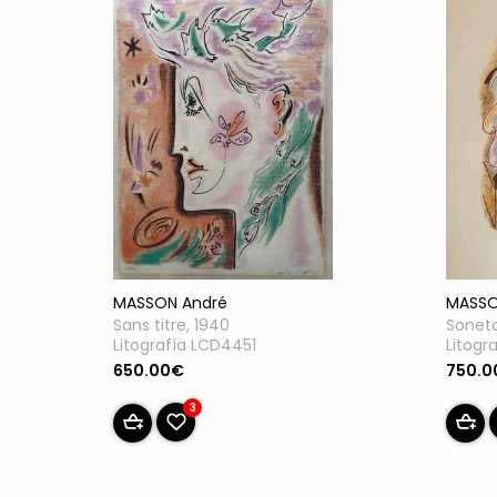
MASSO
MASSON André
Soneto
Sans titre, 1940
Litogr
Litografía LCD4451
750.0
650.00€
3