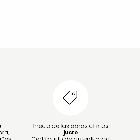
o
Precio de las obras al más
bra,
justo
años
Certificado de autenticidad