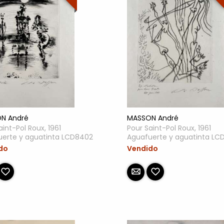
N André
MASSON André
aint-Pol Roux, 1961
Pour Saint-Pol Roux, 1961
uerte y aguatinta LCD8402
Aguafuerte y aguatinta LC
do
Vendido