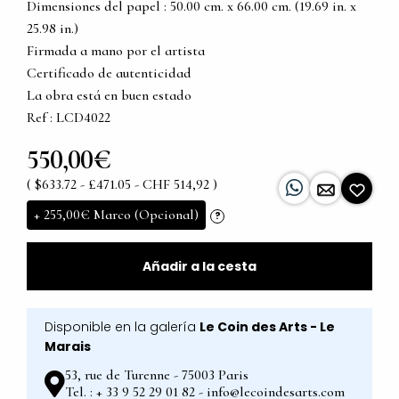
Dimensiones del papel : 50.00 cm. x 66.00 cm. (19.69 in. x
25.98 in.)
Firmada a mano por el artista
Certificado de autenticidad
La obra está en buen estado
Ref : LCD4022
550,00€
( $633.72 - £471.05 - CHF 514,92 )
+
255,00€
Marco (Opcional)
?
Añadir a la cesta
Disponible en la galería
Le Coin des Arts - Le
Marais
53, rue de Turenne - 75003 Paris
Tel. : + 33 9 52 29 01 82 - info@lecoindesarts.com