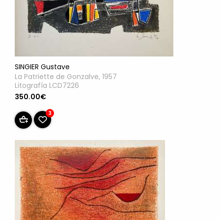
SINGIER Gustave
La Patriette de Gonzalve, 1957
Litografía LCD7226
350.00€
3