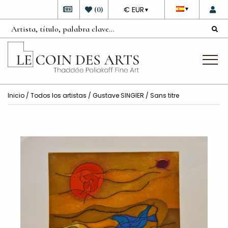
DEVISE
(
0
)
€ EUR
▼
▼
Inicio
/
Todos los artistas
/
Gustave SINGIER
/ Sans titre