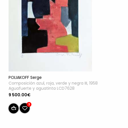
POLIAKOFF Serge
Composición azul, roja, verde y negra III, 1958
Aguafuerte y aguatinta LCD7628
9 500.00€
3