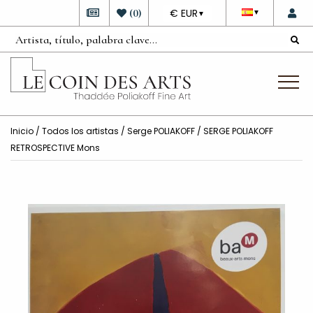
DEVISE
(
0
)
€ EUR
▼
▼
Inicio
/
Todos los artistas
/
Serge POLIAKOFF
/ SERGE POLIAKOFF
RETROSPECTIVE Mons