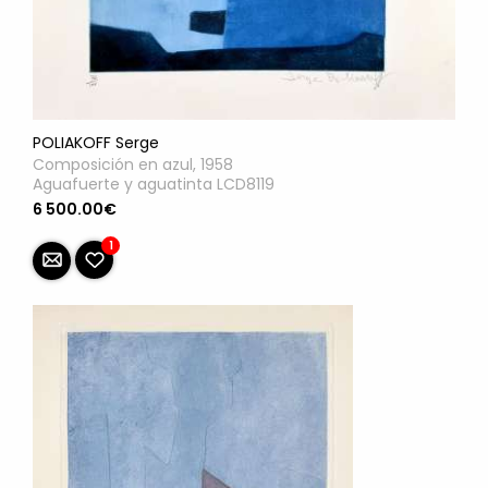
POLIAKOFF Serge
Composición en azul, 1958
Aguafuerte y aguatinta LCD8119
6 500.00€
1