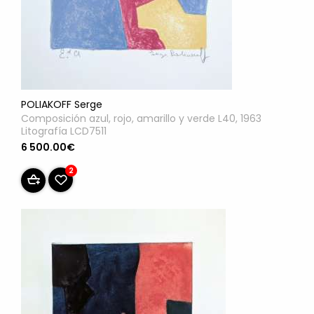
POLIAKOFF Serge
Composición azul, rojo, amarillo y verde L40, 1963
Litografía LCD7511
6 500.00€
2