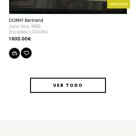
Obra única
DORNY Bertrand
Sans titre, 1988
Encolado LCD4194
1 600.00€
VER TODO