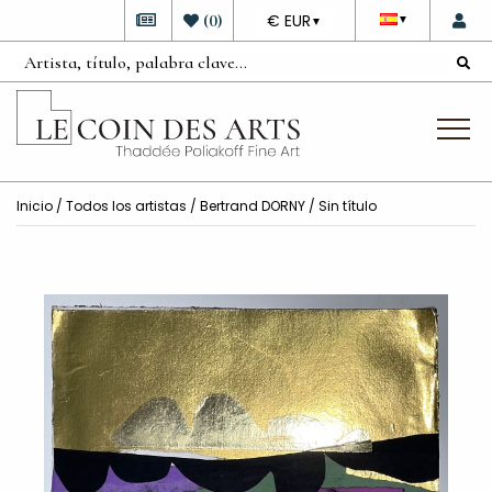
DEVISE
(
0
)
€ EUR
▼
▼
Inicio
/
Todos los artistas
/
Bertrand DORNY
/ Sin título