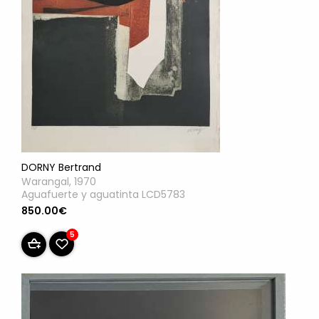
DORNY Bertrand
Warangal, 1970
Aguafuerte y aguatinta LCD5783
850.00€
5