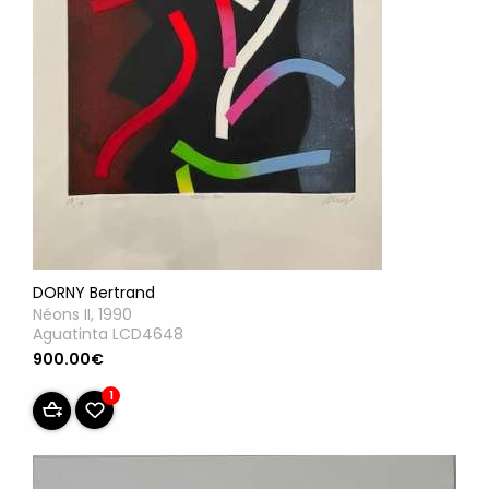
DORNY Bertrand
Néons II, 1990
Aguatinta LCD4648
900.00€
1