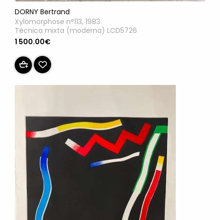
DORNY Bertrand
Xylomorphose n°113, 1983
Técnica mixta (moderna) LCD5726
1 500.00€