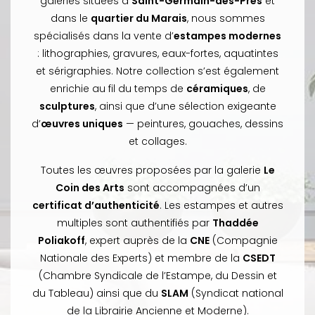
galeries situées à
Saint-Germain-des-Prés
et
dans le
quartier du Marais
, nous sommes
spécialisés dans la vente d’
estampes modernes
: lithographies, gravures, eaux-fortes, aquatintes
et sérigraphies. Notre collection s’est également
enrichie au fil du temps de
céramiques
, de
sculptures
, ainsi que d’une sélection exigeante
d’
œuvres uniques
— peintures, gouaches, dessins
et collages.
Toutes les œuvres proposées par la galerie
Le
Coin des Arts
sont accompagnées d’un
certificat d’authenticité
. Les estampes et autres
multiples sont authentifiés par
Thaddée
Poliakoff
, expert auprès de la
CNE
(Compagnie
Nationale des Experts) et membre de la
CSEDT
(Chambre Syndicale de l’Estampe, du Dessin et
du Tableau) ainsi que du
SLAM
(Syndicat national
de la Librairie Ancienne et Moderne).