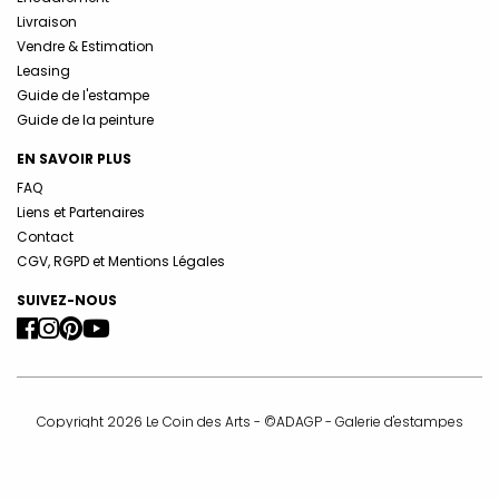
Livraison
Vendre & Estimation
Leasing
Guide de l'estampe
Guide de la peinture
EN SAVOIR PLUS
FAQ
Liens et Partenaires
Contact
CGV, RGPD et Mentions Légales
SUIVEZ-NOUS
Copyright 2026 Le Coin des Arts - ©ADAGP - Galerie d'estampes
originales -
info@lecoindesarts.com
La galerie Le Coin des Arts est membre de la Compagnie Nationale
des Experts et membre de la Chambre Syndicale de l’Estampe, du