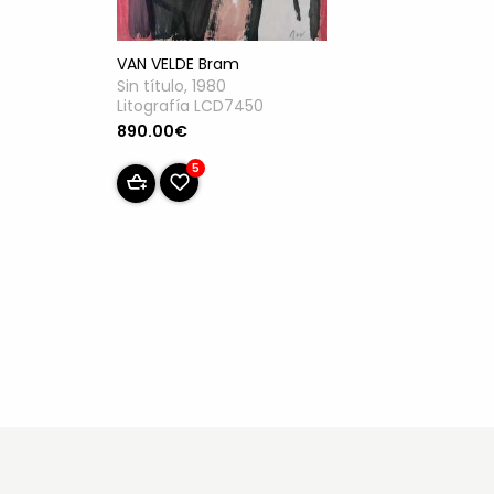
VAN VELDE Bram
Sin título, 1980
Litografía LCD7450
890.00€
5