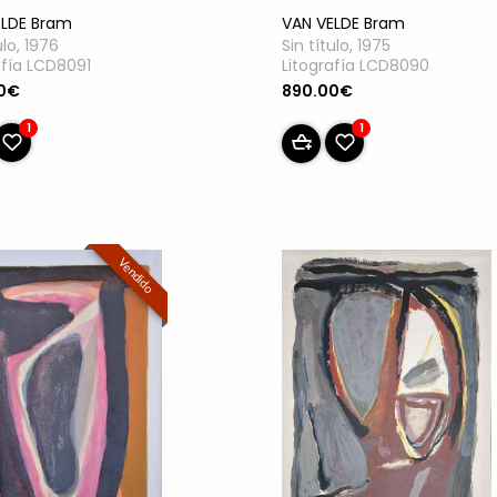
ELDE Bram
VAN VELDE Bram
ulo, 1976
Sin título, 1975
afía LCD8091
Litografía LCD8090
0€
890.00€
1
1
Vendido