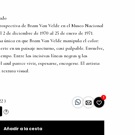
tado
etrospectiva de Bram Van Velde en el Museo Nacional
 2 de diciembre de 1970 al 25 de enero de 1971.
rma única en que Bram Van Velde manipula el color:
ierte en un paisaje nocturno, casi palpable. Envuelve,
empo. Entre las incisivas líneas negras y las
 azul parece vivir, espesarse, encogerse. El artista
 textura visual.
1
22 )
?
Añadir a la cesta