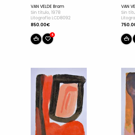
VAN VELDE Bram
VAN V
Sin título, 1978
Sin tít
Litografía LCD8092
Litogr
850.00€
750.0
4