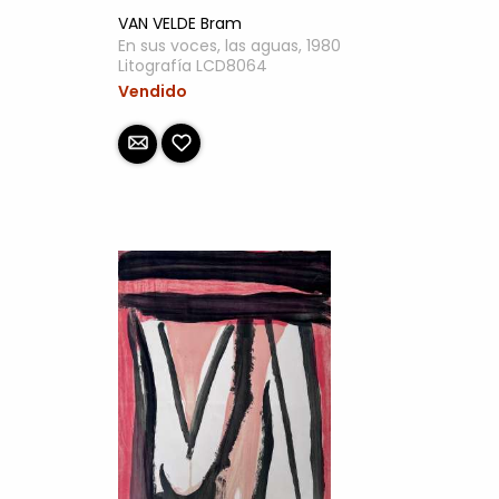
VAN VELDE Bram
En sus voces, las aguas, 1980
Litografía LCD8064
Vendido