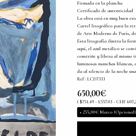
Firmada en la plancha
Certificado de autenticidad
La obra está en muy buen es
Cartel litográfico para la r
de Arte Moderno de París, del
Esta litografía ilustra la fo
aquí, el azul metálico se conv
constriñe y libera al mismo ti
luminosas manchas blancas, el
da al silencio de la noche una
Ref : LCD7333
650,00€
( $751.49 - £557.03 - CHF 607,
+
255,00€
Marco (Opcional)