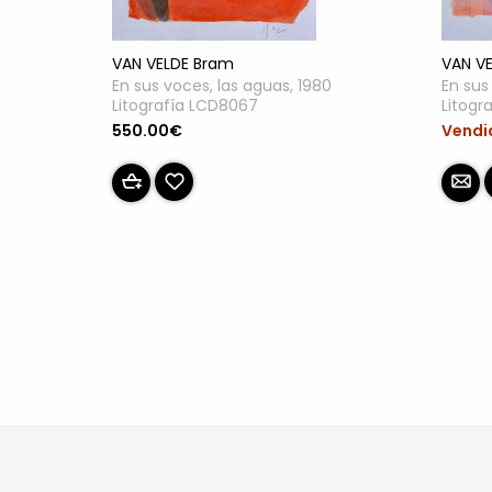
VAN VELDE Bram
VAN V
En sus voces, las aguas, 1980
En sus
Litografía LCD8067
Litogr
550.00€
Vendi