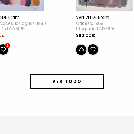
ELDE Bram
VAN VELDE Bram
 voces, las aguas, 1980
Cabeza, 1969
afía LCD8065
Litografía LCD7909
do
890.00€
2
VER TODO