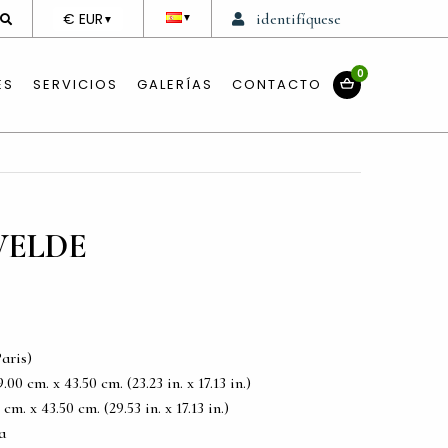
DEVISE
€ EUR
identifíquese
▼
▼
0
ES
SERVICIOS
GALERÍAS
CONTACTO
VELDE
aris)
0 cm. x 43.50 cm. (23.23 in. x 17.13 in.)
m. x 43.50 cm. (29.53 in. x 17.13 in.)
a