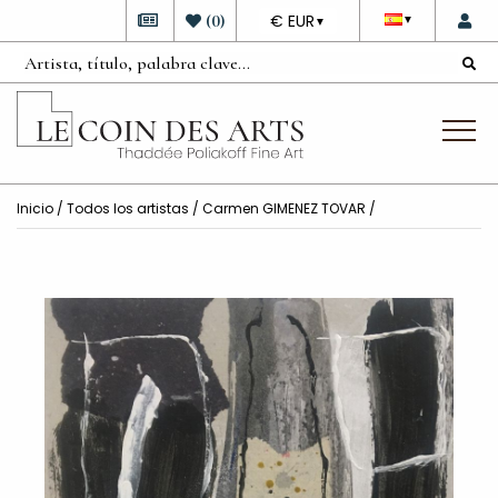
DEVISE
(
0
)
€ EUR
▼
▼
Inicio
/
Todos los artistas
/
Carmen GIMENEZ TOVAR
/