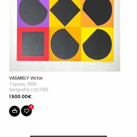
VASARELY Victor
Topaze, 1966
Serigrafía LCD7165
1 500.00€
4