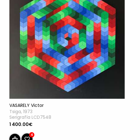
VASARELY Victor
Tsiga, 1973
Serigrafía LCD7548
1 400.00€
4