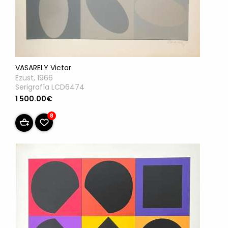
VASARELY Victor
Ezust, 1966
Serigrafía LCD6474
1 500.00€
8