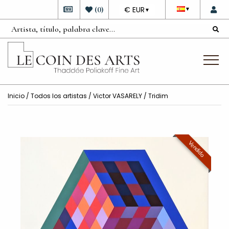
DEVISE
(
0
)
€ EUR
▼
▼
Inicio
/
Todos los artistas
/
Victor VASARELY
/ Tridim
Vendido