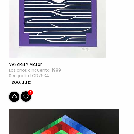
VASARELY Victor
Los años cincuenta, 1989
Serigrafía LCD7934
1 300.00€
1