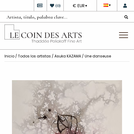
DEVISE
(
0
)
€ EUR
▼
▼
Inicio
/
Todos los artistas
/
Asuka KAZAMA
/ Une danseuse