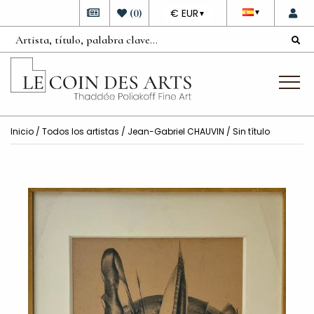
DEVISE
(
0
)
€ EUR
▼
▼
Inicio
/
Todos los artistas
/
Jean-Gabriel CHAUVIN
/ Sin título