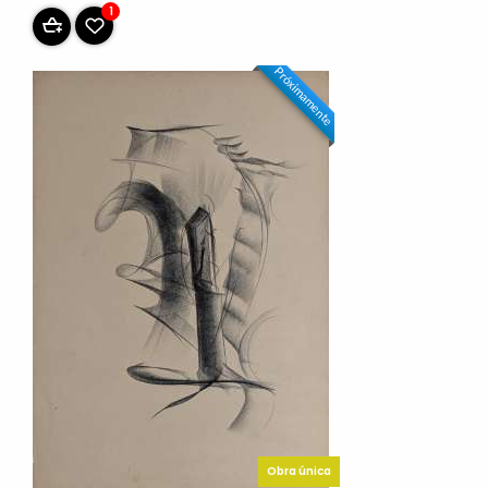
1
Próximamente
Obra única