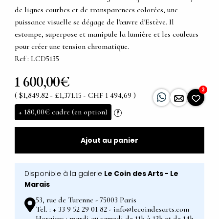
de lignes courbes et de transparences colorées, une
puissance visuelle se dégage de l'œuvre d'Estève. Il
estompe, superpose et manipule la lumière et les couleurs
pour créer une tension chromatique.
Ref : LCD5135
1 600,00€
3
( $1,849.82 - £1,371.15 - CHF 1 494,69 )
+
180,00€
cadre (en option)
?
Ajout au panier
Disponible à la galerie
Le Coin des Arts - Le
Marais
53, rue de Turenne - 75003 Paris
Tel. : + 33 9 52 29 01 82 - info@lecoindesarts.com
Horaires : mardi au samedi de 11h à 13h et de 14h