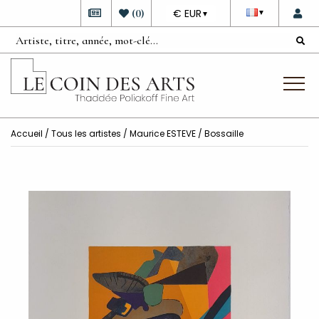
DEVISE
(
0
)
€ EUR
▼
▼
Accueil
/
Tous les artistes
/
Maurice ESTEVE
/ Bossaille