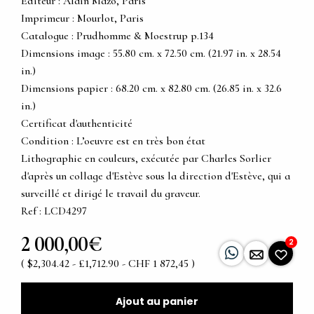
Éditeur : Alain Mazo, Paris
Imprimeur : Mourlot, Paris
Catalogue : Prudhomme & Moestrup p.134
Dimensions image : 55.80 cm. x 72.50 cm. (21.97 in. x 28.54
in.)
Dimensions papier : 68.20 cm. x 82.80 cm. (26.85 in. x 32.6
in.)
Certificat d'authenticité
Condition : L’oeuvre est en très bon état
Lithographie en couleurs, exécutée par Charles Sorlier
d'après un collage d'Estève sous la direction d'Estève, qui a
surveillé et dirigé le travail du graveur.
Ref : LCD4297
2 000,00€
2
( $2,304.42 - £1,712.90 - CHF 1 872,45 )
Ajout au panier