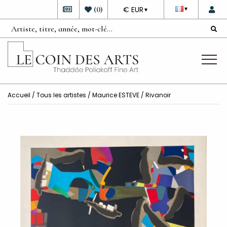
DEVISE
(
0
)
€ EUR
▼
▼
Accueil
/
Tous les artistes
/
Maurice ESTEVE
/ Rivanoir