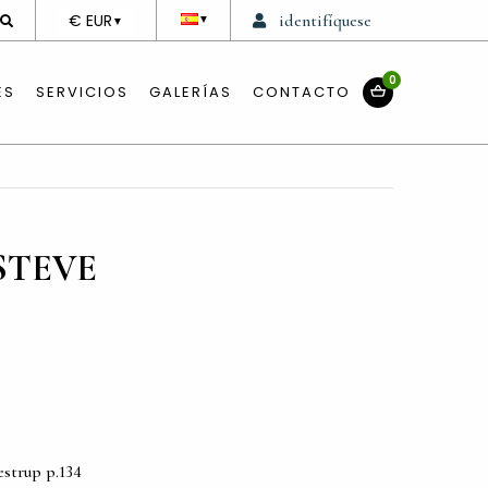
DEVISE
€ EUR
identifíquese
▼
▼
0
ES
SERVICIOS
GALERÍAS
CONTACTO
STEVE
strup p.134