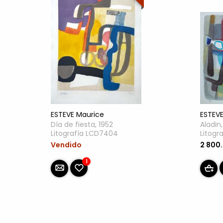
ESTEVE Maurice
ESTEVE
Día de fiesta, 1952
Aladin
Litografía LCD7404
Litogr
Vendido
2 800
1