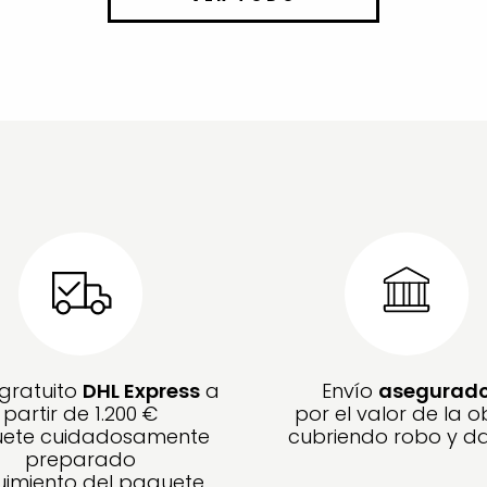
 gratuito
DHL Express
a
Envío
asegurad
partir de 1.200 €
por el valor de la o
ete cuidadosamente
cubriendo robo y d
preparado
imiento del paquete