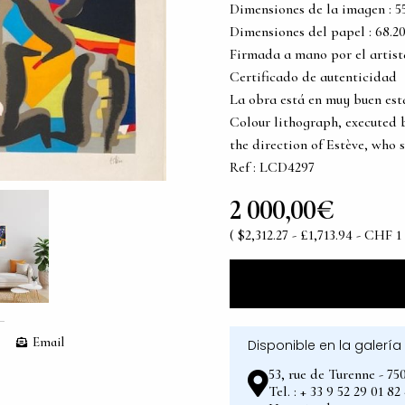
Dimensiones de la imagen : 55.8
Dimensiones del papel : 68.20 c
Firmada a mano por el artist
Certificado de autenticidad
La obra está en muy buen es
Colour lithograph, executed 
the direction of Estève, who 
Ref : LCD4297
2 000,00€
( $2,312.27 - £1,713.94 - CHF 1
Email
Disponible en la galería
53, rue de Turenne - 75
Tel. : + 33 9 52 29 01 8