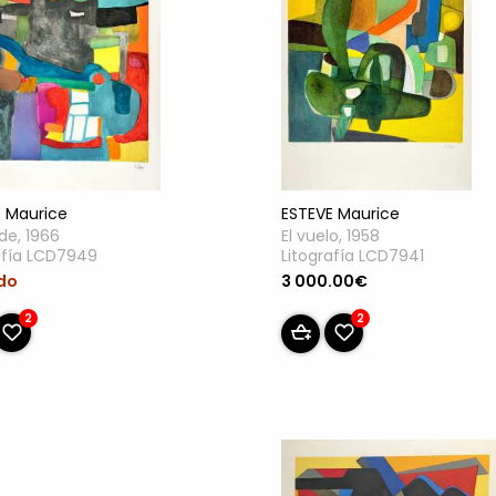
 Maurice
ESTEVE Maurice
de, 1966
El vuelo, 1958
afía LCD7949
Litografía LCD7941
do
3 000.00€
2
2