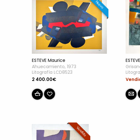
Nuevo
ESTEVE
ESTEVE Maurice
Grisan
Ahuecamiento, 1973
Litogr
Litografía LCD8523
Vendi
2 400.00€
Vendido