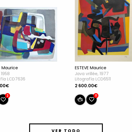
ESTEVE Maurice
 Maurice
Java vrillée, 1977
, 1958
Litografía LCD6511
afía LCD7636
2 600.00€
.00€
11
2
VER TODO