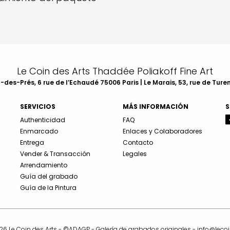
Le Coin des Arts Thaddée Poliakoff Fine Art
des-Prés, 6 rue de l’Echaudé 75006 Paris | Le Marais, 53, rue de Ture
SERVICIOS
MÁS INFORMACIÓN
S
Authenticidad
FAQ
Enmarcado
Enlaces y Colaboradores
Entrega
Contacto
Vender & Transacción
Legales
Arrendamiento
Guía del grabado
Guía de la Pintura
6 Le Coin des Arts - ©ADAGP - Galería de grabados originales -
info@leco