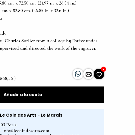
0 cm. x 72.50 cm. (21.97 in. x 28.54 in.)
m. x 82.80 cm. (26.85 in. x 32.6 in.)
a
tado
by Charles Sorlier from a collage by Estève under
supervised and directed the work of the engraver.
2
 868,36 )
Añadir a la cesta
Le Coin des Arts - Le Marais
003 Paris
2 - info@lecoindesarts.com