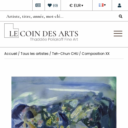
DEVISE
(
0
)
€ EUR
▼
▼
Accueil
/
Tous les artistes
/
Teh-Chun CHU
/ Composition XX