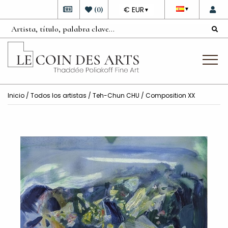
DEVISE
(
0
)
€ EUR
▼
▼
Inicio
/
Todos los artistas
/
Teh-Chun CHU
/ Composition XX