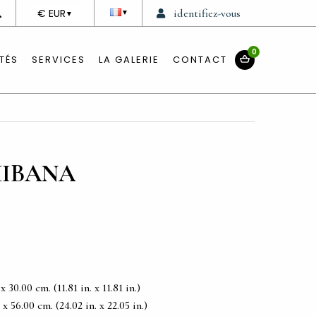
DEVISE
€ EUR
identifiez-vous
▼
▼
0
TÉS
SERVICES
LA GALERIE
CONTACT
HIBANA
30.00 cm. (11.81 in. x 11.81 in.)
 56.00 cm. (24.02 in. x 22.05 in.)