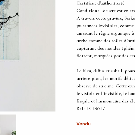
Certificat d'authenticité
Condition : L'oeuvre est en ex
À travers cette gravure, Sei
puissances invisibles, comme s
unissant le règne organique à 
arche comme des toiles d’araig
capturant des mondes éphémèr
flottent, marquées par des ce
Le bleu, diffus et subtil, pou
arrière-plan, les motifs délic
observé de sa cime. Cette œuv
le visible et l’invisible, le l
fragile et harmonieuse des él
Ref : LCD6747
Vendu