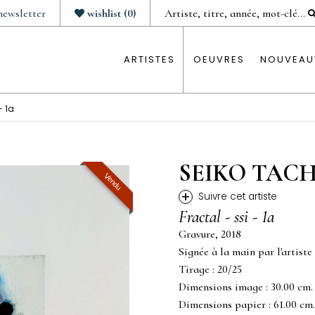
newsletter
wishlist
(
0
)
ARTISTES
OEUVRES
NOUVEAU
- 1a
SEIKO TAC
Vendu
+
Suivre cet artiste
Fractal - ssi - 1a
Gravure, 2018
Signée à la main par l'artiste
Tirage : 20/25
Dimensions image : 30.00 cm. x 
Dimensions papier : 61.00 cm. x