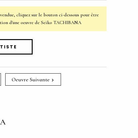
 vendue, cliquez sur le bouton ci-dessous pour être
sertion d'une oeuvre de Seiko TACHIBANA
RTISTE
Oeuvre Suivante
NA