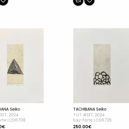
BANA Seiko
TACHIBANA Seiko
107, 2024
TOT #137, 2024
orte LCD6708
Eau-forte LCD6726
0€
250.00€