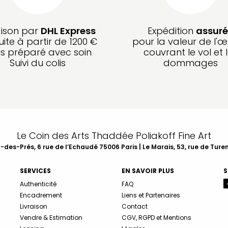
aison par
DHL Express
Expédition
assuré
uite à partir de 1200 €
pour la valeur de l'œ
is préparé avec soin
couvrant le vol et 
Suivi du colis
dommages
Le Coin des Arts Thaddée Poliakoff Fine Art
des-Prés, 6 rue de l’Echaudé 75006 Paris | Le Marais, 53, rue de Ture
SERVICES
EN SAVOIR PLUS
S
Authenticité
FAQ
Encadrement
Liens et Partenaires
Livraison
Contact
Vendre & Estimation
CGV, RGPD et Mentions