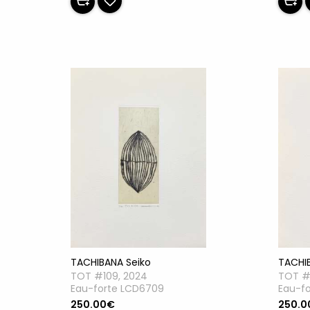
TACHIBANA Seiko
TACHI
TOT #109, 2024
TOT #
Eau-forte LCD6709
Eau-f
250.00€
250.0