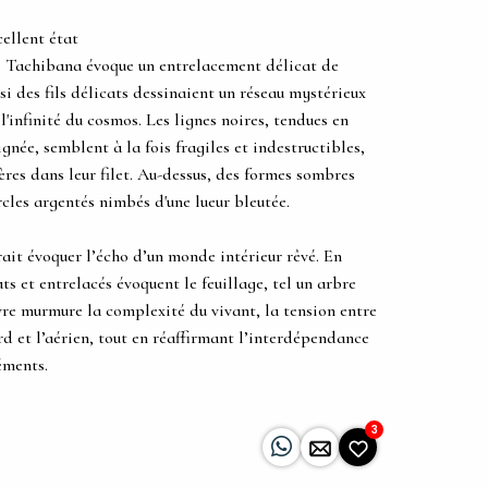
cellent état
ko Tachibana évoque un entrelacement délicat de
i des fils délicats dessinaient un réseau mystérieux
l'infinité du cosmos. Les lignes noires, tendues en
née, semblent à la fois fragiles et indestructibles,
es dans leur filet. Au-dessus, des formes sombres
rcles argentés nimbés d'une lueur bleutée.
rrait évoquer l’écho d’un monde intérieur rêvé. En
ats et entrelacés évoquent le feuillage, tel un arbre
re murmure la complexité du vivant, la tension entre
ourd et l’aérien, tout en réaffirmant l’interdépendance
éments.
3