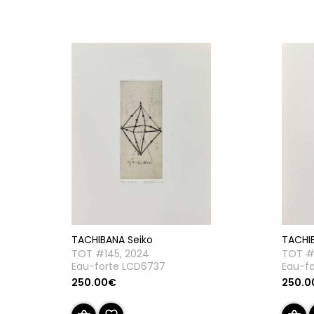
TACHIBANA Seiko
TACHI
TOT #145, 2024
TOT #
Eau-forte LCD6737
Eau-f
250.00€
250.0