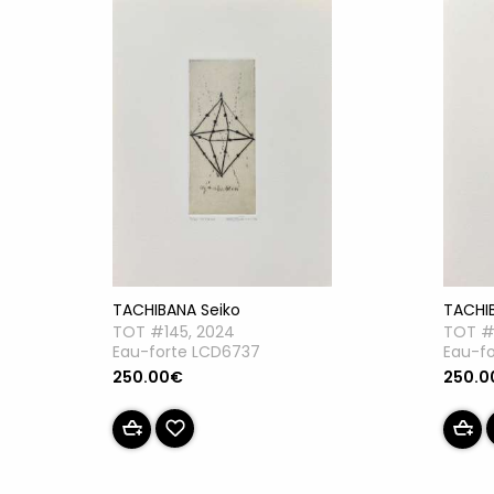
TACHIBANA Seiko
TACHI
TOT #145, 2024
TOT #
Eau-forte LCD6737
Eau-f
250.00€
250.0