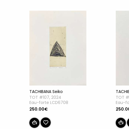
TACHIBANA Seiko
TACHI
TOT #107, 2024
TOT #
Eau-forte LCD6708
Eau-f
250.00€
250.0