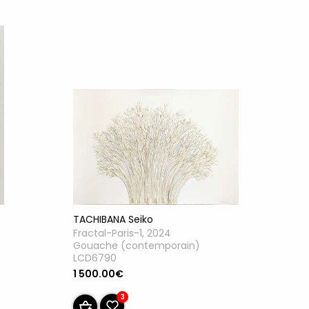
TACHIBANA Seiko
Fractal-Paris-1, 2024
Gouache (contemporain)
LCD6790
1 500.00€
3