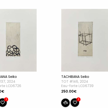
TACHIBANA Seiko
BANA Seiko
TOT #146, 2024
137, 2024
Eau-forte LCD6739
orte LCD6726
250.00€
0€
1
1