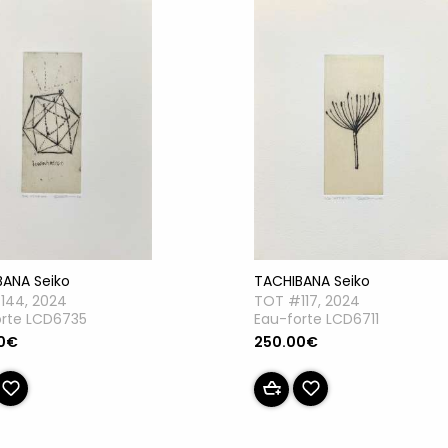
BANA Seiko
TACHIBANA Seiko
144, 2024
TOT #117, 2024
orte LCD6735
Eau-forte LCD6711
0€
250.00€