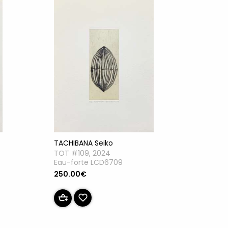
TACHIBANA Seiko
TOT #109, 2024
Eau-forte LCD6709
250.00€