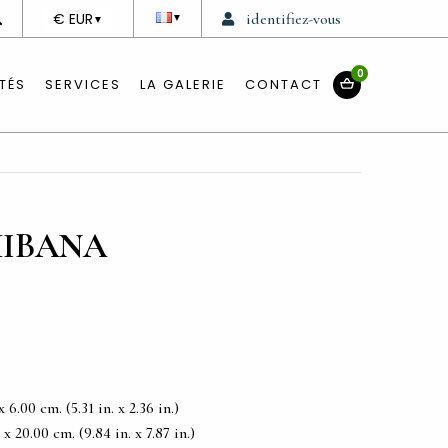
DEVISE
€ EUR
identifiez-vous
▼
▼
0
TÉS
SERVICES
LA GALERIE
CONTACT
HIBANA
6.00 cm. (5.31 in. x 2.36 in.)
 20.00 cm. (9.84 in. x 7.87 in.)