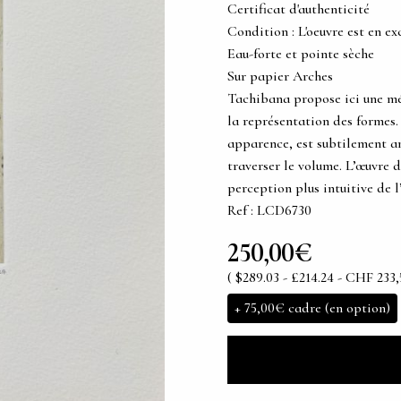
Certificat d'authenticité
Condition : L'oeuvre est en ex
Eau-forte et pointe sèche
Sur papier Arches
Tachibana propose ici une méd
la représentation des formes.
apparence, est subtilement a
traverser le volume. L’œuvre 
perception plus intuitive de l
Ref : LCD6730
250,00€
( $289.03 - £214.24 - CHF 233,
+
75,00€
cadre (en option)