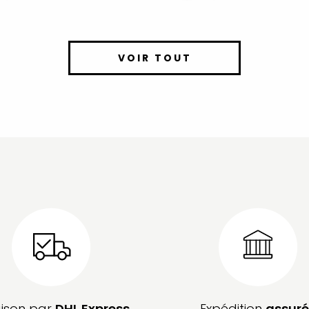
VOIR TOUT
aison par
DHL Express
Expédition
assuré