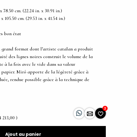
78.50 cm. (22.24 in. x 30.91 in.)
 105.50 cm. (29.53 in. x 41.54 in.)
ès bon état
 grand format dont l’artiste catalan a produit
uité des lignes noires construit le volume de la
e à la fois avec le vide dans sa valeur
 papier. Miró apporte de la légèreté grâce à
luée, rendue possible grâce à la technique de
2
4 213,00 )
Ajout au panier