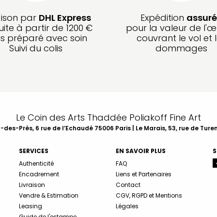
aison par
DHL Express
Expédition
assuré
uite à partir de 1200 €
pour la valeur de l'œ
is préparé avec soin
couvrant le vol et 
Suivi du colis
dommages
Le Coin des Arts Thaddée Poliakoff Fine Art
des-Prés, 6 rue de l’Echaudé 75006 Paris | Le Marais, 53, rue de Ture
SERVICES
EN SAVOIR PLUS
S
Authenticité
FAQ
Encadrement
Liens et Partenaires
Livraison
Contact
Vendre & Estimation
CGV, RGPD et Mentions
Leasing
Légales
Guide de l'estampe