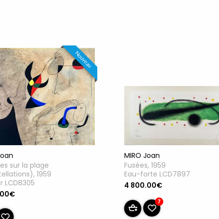
Nouveau
Joan
MIRO Joan
s sur la plage
Fusées, 1959
ellations), 1959
Eau-forte LCD7897
ir LCD8305
4 800.00€
.00€
7