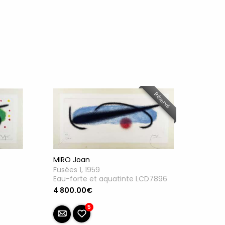
Réservé
MIRO Joan
Fusées 1, 1959
Eau-forte et aquatinte LCD7896
4 800.00€
5