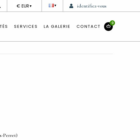
DEVISE
€ EUR
identifiez-vous
▼
▼
0
TÉS
SERVICES
LA GALERIE
CONTACT
s-Perret)