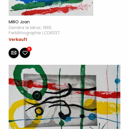
MIRO Joan
Derrière le Miroir, 1965
Farblithographie LCD8337
Verkauft
5