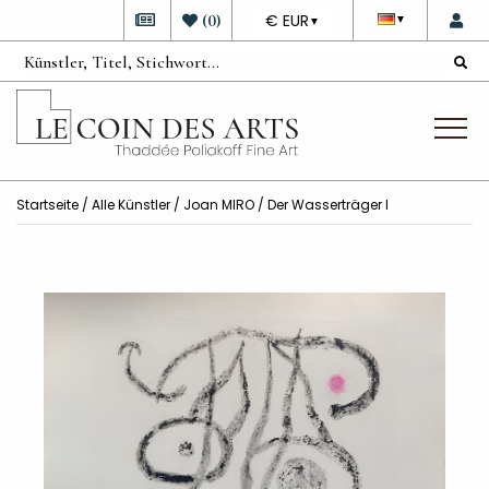
DEVISE
(
0
)
€ EUR
▼
▼
Startseite
/
Alle Künstler
/
Joan MIRO
/ Der Wasserträger I