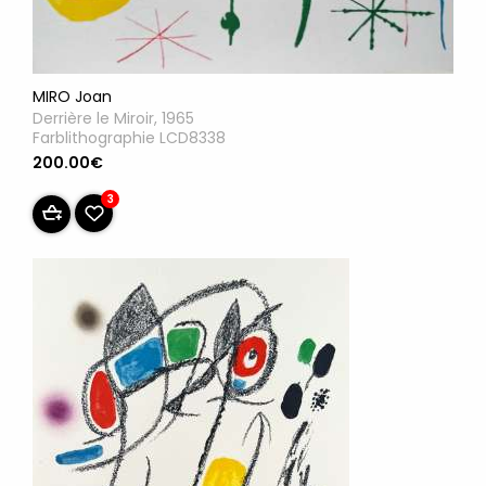
MIRO Joan
Derrière le Miroir, 1965
Farblithographie LCD8338
200.00€
3