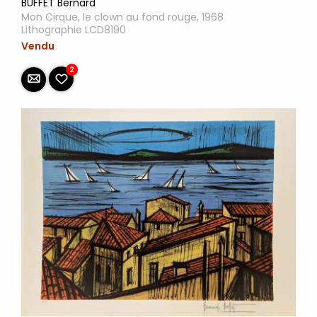
BUFFET Bernard
Mon Cirque, le clown au fond rouge, 1968
Lithographie LCD8190
Vendu
2