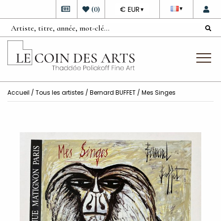
DEVISE
(
0
)
€ EUR
▼
▼
Accueil
/
Tous les artistes
/
Bernard BUFFET
/ Mes Singes