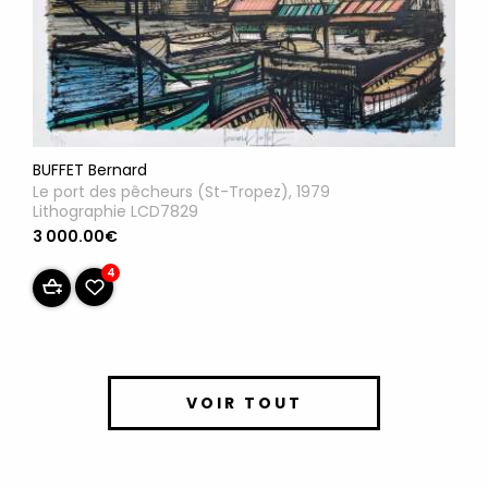
BUFFET Bernard
Le port des pêcheurs (St-Tropez), 1979
Lithographie LCD7829
3 000.00€
4
VOIR TOUT