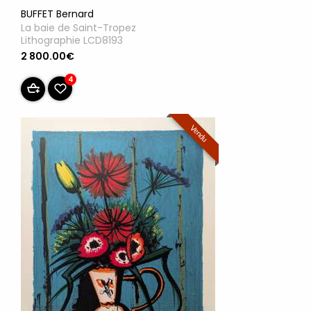
BUFFET Bernard
La baie de Saint-Tropez
Lithographie LCD8193
2 800.00€
4
Vendu