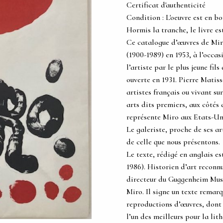
Certificat d'authenticité
Condition : L'oeuvre est en bo
Hormis la tranche, le livre es
Ce catalogue d’œuvres de Mir
(1900-1989) en 1953, à l’occas
l’artiste par le plus jeune fi
ouverte en 1931. Pierre Matis
artistes français ou vivant su
arts dits premiers, aux côtés
représente Miro aux Etats-Uni
Le galeriste, proche de ses ar
de celle que nous présentons.
Le texte, rédigé en anglais e
1986). Historien d’art recon
directeur du Guggenheim Muse
Miro. Il signe un texte rema
reproductions d’œuvres, dont s
l’un des meilleurs pour la lit