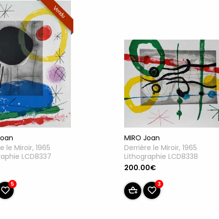
Vendu
Joan
MIRO Joan
e le Miroir, 1965
Derrière le Miroir, 1965
raphie LCD8337
Lithographie LCD8338
u
200.00€
5
3