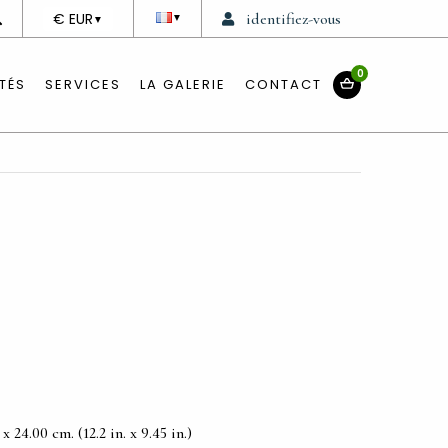
DEVISE
€ EUR
identifiez-vous
▼
▼
0
TÉS
SERVICES
LA GALERIE
CONTACT
 24.00 cm. (12.2 in. x 9.45 in.)