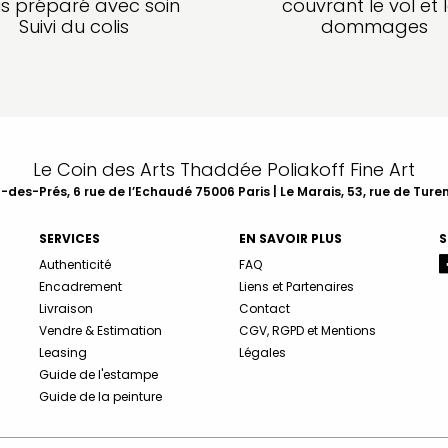
is préparé avec soin
couvrant le vol et 
Suivi du colis
dommages
Le Coin des Arts Thaddée Poliakoff Fine Art
des-Prés, 6 rue de l’Echaudé 75006 Paris | Le Marais, 53, rue de Ture
SERVICES
EN SAVOIR PLUS
S
Authenticité
FAQ
Encadrement
Liens et Partenaires
Livraison
Contact
Vendre & Estimation
CGV, RGPD et Mentions
Leasing
Légales
Guide de l'estampe
Guide de la peinture