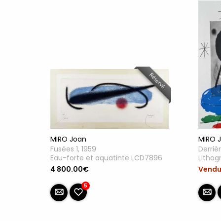
Réservé
MIRO Joan
MIRO 
Fusées 1, 1959
Derrièr
Eau-forte et aquatinte LCD7896
Lithog
4 800.00€
Vend
5