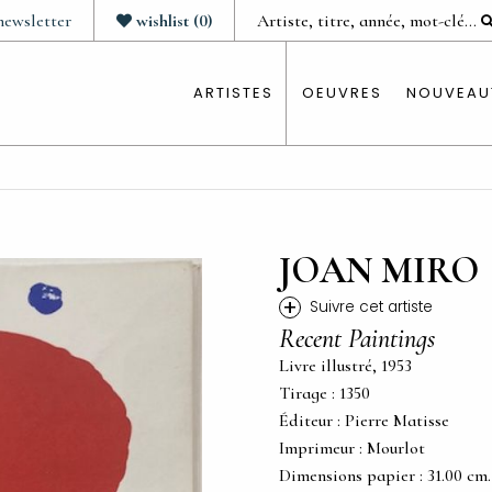
newsletter
wishlist
(
0
)
ARTISTES
OEUVRES
NOUVEAU
JOAN MIRO
+
Suivre cet artiste
Recent Paintings
Livre illustré, 1953
Tirage : 1350
Éditeur : Pierre Matisse
Imprimeur : Mourlot
Dimensions papier : 31.00 cm. x