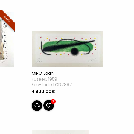
Vendu
MIRO Joan
Fusées, 1959
Eau-forte LCD7897
4 800.00€
7