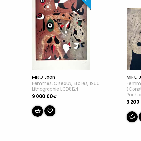
MIRO Joan
MIRO 
Femmes, Oiseaux, Etoiles, 1960
Femme
Lithographie LCD8124
(Const
Pocho
9 000.00€
3 200