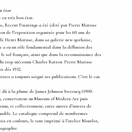
n état
t en très bon état.
o, Recent Paintings a été édité par Pierre Matisse
ion de l’exposition organisée pour les 60 ans de
ls de Henri Matisse, dans sa galerie new-yorkaise,
se a eu un rôle fondamental dans la diffusion des
r le sol français, ainsi que dans la reconnaissance des
 du trop méconnu Charles Ratton. Pierre Matisse
s dès 1932.
tistes a toujours soigné ses publications. C’est le cas
st dû à la plume de James Johnson Sweeney (1900-
nu, conservateur au Museum of Modern Art puis
um, et collectionneur, entre autres d’œuvres de
rquable. Le catalogue comprend de nombreuses
ix en couleurs, le tout imprimé à l’atelier Mourlot,
hographie.