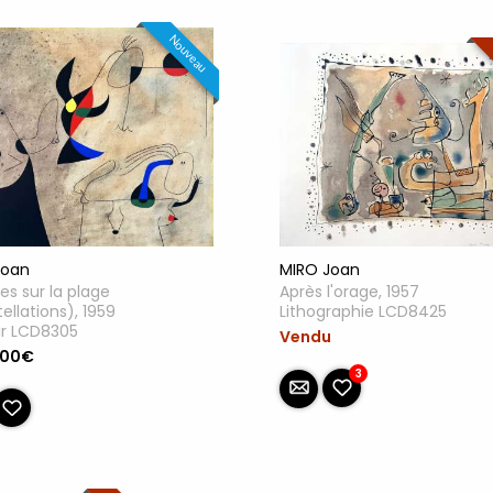
Nouveau
MIRO Joan
Joan
Après l'orage, 1957
s sur la plage
Lithographie LCD8425
ellations), 1959
ir LCD8305
Vendu
.00€
3