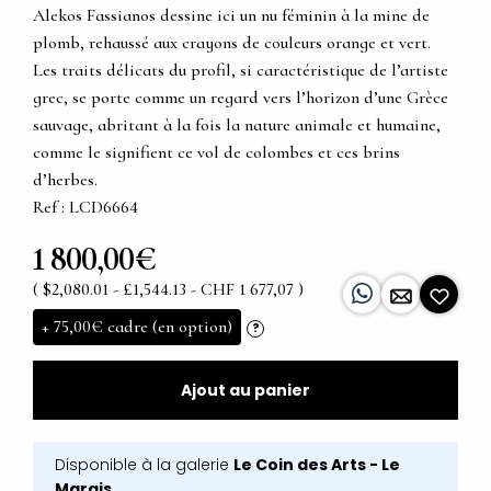
Alekos Fassianos dessine ici un nu féminin à la mine de
plomb, rehaussé aux crayons de couleurs orange et vert.
Les traits délicats du profil, si caractéristique de l’artiste
grec, se porte comme un regard vers l’horizon d’une Grèce
sauvage, abritant à la fois la nature animale et humaine,
comme le signifient ce vol de colombes et ces brins
d’herbes.
Ref : LCD6664
1 800,00€
( $2,080.01 - £1,544.13 - CHF 1 677,07 )
+
75,00€
cadre (en option)
?
Ajout au panier
Disponible à la galerie
Le Coin des Arts - Le
Marais