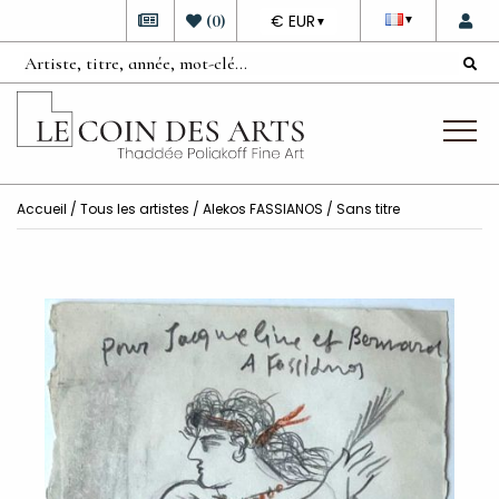
DEVISE
(
0
)
€ EUR
▼
▼
Accueil
/
Tous les artistes
/
Alekos FASSIANOS
/ Sans titre