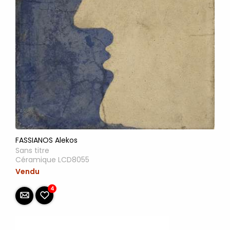
FASSIANOS Alekos
Sans titre
Céramique LCD8055
Vendu
4