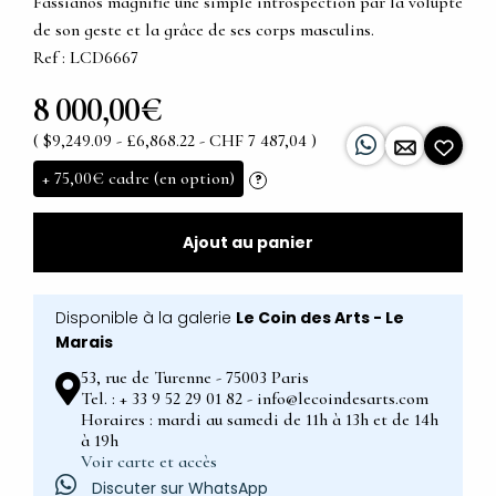
Fassianos magnifie une simple introspection par la volupté
de son geste et la grâce de ses corps masculins.
Ref : LCD6667
8 000,00€
( $9,249.09 - £6,868.22 - CHF 7 487,04 )
+
75,00€
cadre (en option)
?
Ajout au panier
Disponible à la galerie
Le Coin des Arts - Le
Marais
53, rue de Turenne - 75003 Paris
Tel. : + 33 9 52 29 01 82 - info@lecoindesarts.com
Horaires : mardi au samedi de 11h à 13h et de 14h
à 19h
Voir carte et accès
Discuter sur WhatsApp