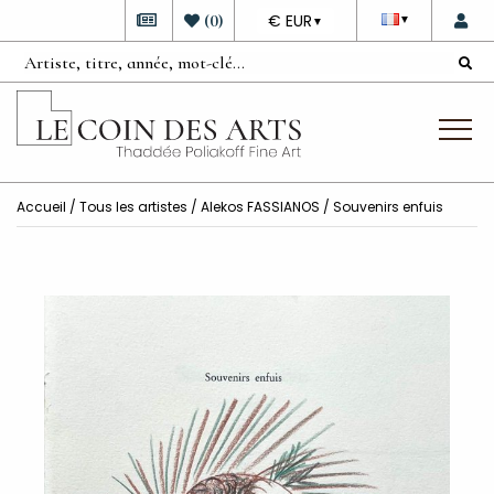
DEVISE
(
0
)
€ EUR
▼
▼
Accueil
/
Tous les artistes
/
Alekos FASSIANOS
/ Souvenirs enfuis