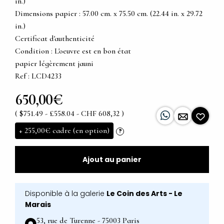
in.)
Dimensions papier : 57.00 cm. x 75.50 cm. (22.44 in. x 29.72
in.)
Certificat d'authenticité
Condition : L'oeuvre est en bon état
papier légèrement jauni
Ref : LCD4233
650,00€
( $751.49 - £558.04 - CHF 608,32 )
+
255,00€
cadre (en option)
?
Ajout au panier
Disponible à la galerie
Le Coin des Arts - Le
Marais
53, rue de Turenne - 75003 Paris