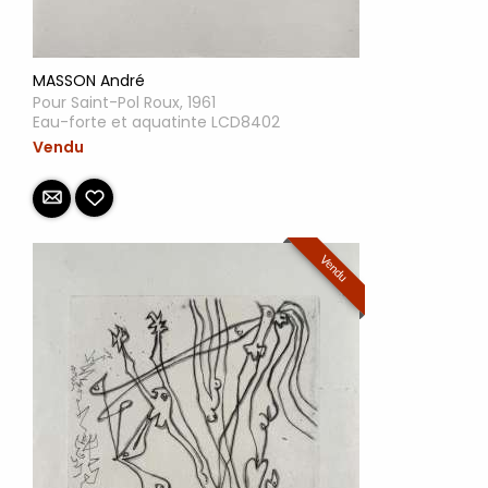
MASSON André
Pour Saint-Pol Roux, 1961
Eau-forte et aquatinte LCD8402
Vendu
Vendu