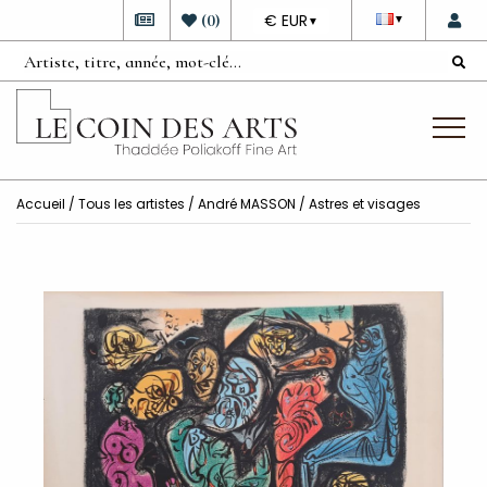
DEVISE
(
0
)
€ EUR
▼
▼
Accueil
/
Tous les artistes
/
André MASSON
/ Astres et visages