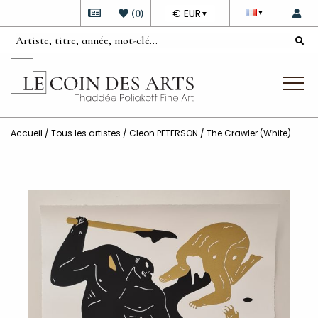
DEVISE
(
0
)
€ EUR
▼
▼
Accueil
/
Tous les artistes
/
Cleon PETERSON
/ The Crawler (White)