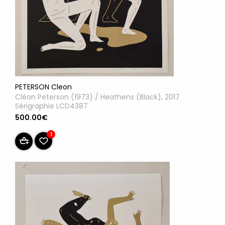
PETERSON Cleon
Cléon Peterson (1973) / Heathens (Black), 2017
Sérigraphie LCD4387
500.00€
1