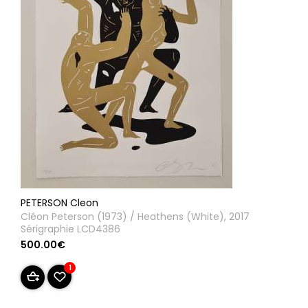
PETERSON Cleon
Cléon Peterson (1973) / Heathens (White), 2017
Sérigraphie LCD4386
500.00€
1