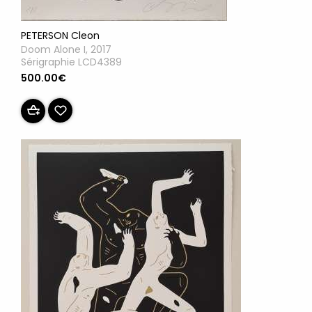
PETERSON Cleon
Doom Alone I, 2017
Sérigraphie LCD4389
500.00€