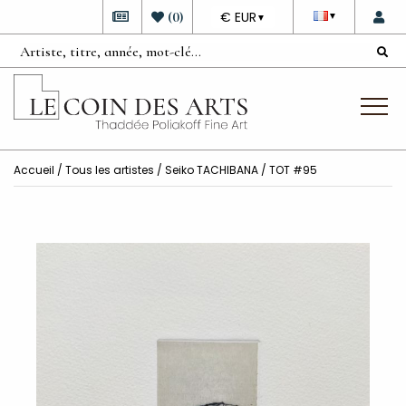
DEVISE
(
0
)
€ EUR
▼
▼
Accueil
/
Tous les artistes
/
Seiko TACHIBANA
/ TOT #95