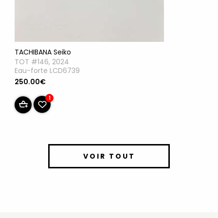
TACHIBANA Seiko
TOT #146, 2024
Eau-forte LCD6739
250.00€
1
VOIR TOUT