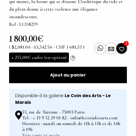
qui monte, la forme qui se dissout. L’esthétique du vide et
du plein donne à cette violence une élégance
incandescente.
Ref : LCD8279
1 800,00€
1
( $2,081.04 - £1,542.54 - CHF 1 681,53 )
+
255,00€
cadre (en option)
?
Ajout au panier
Disponible à la galerie
Le Coin des Arts - Le
Marais
53, rue de Turenne - 75003 Paris
Tel. : + 33 9 52 29 01 82 - info@lecoindesarts.com
Horaires : mardi au samedi de 11h à 13h et de 14h
à 19h
Voir carte et accès