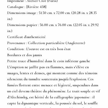
Imprimeur : Atelier Clot (Paris)
Catalogue : [Rivière 438]
Dimensions image : 51.50 cm. x 72.00 cm. (20.28 in. x 28.35
in.)
Dimensions papier : 56.00 cm. x 76.00 cm. (22.05 in. x 29.92
in.)
Certificat d'authenticité
Provenance : Collection particulière (Angleterre)
Condition : L’oeuvre est en très bon état
Bordures et dos jaunis
Petite trace d'humidité dans le coin inférieur gauche
L’éruption ne jaillit pas en flammes, mais s’élève en
nuages, lentes et denses, qui montent comme des témoins
silencieux du tumulte souterrain jusqu'à l'explosion. Ces
fumées flottent entre menace et légèreté, suspendues dans
un ciel devenu théâtre du phénomène. Le trait souple et vif
d'Alechinsky, est hérité de la calligraphie japonaise : il
capte la dynamique verticale, la poussée du sol, le souffle