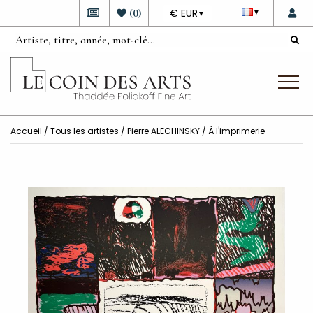
DEVISE
(
0
)
€ EUR
▼
▼
Accueil
/
Tous les artistes
/
Pierre ALECHINSKY
/ À l'imprimerie