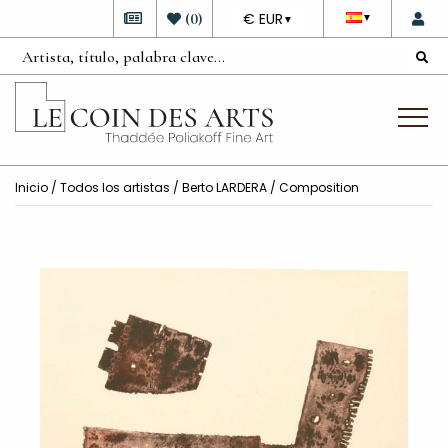
DEVISE
(
0
)
€ EUR
▼
▼
Inicio
/
Todos los artistas
/
Berto LARDERA
/ Composition