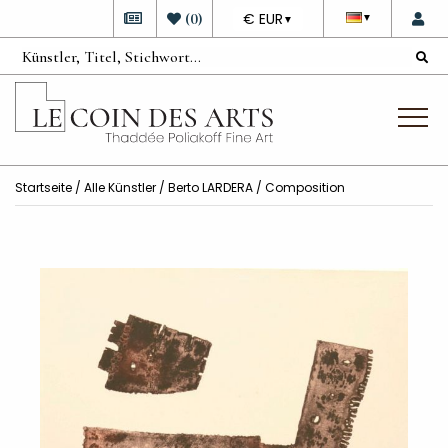
DEVISE
(
0
)
€ EUR
▼
▼
Startseite
/
Alle Künstler
/
Berto LARDERA
/ Composition