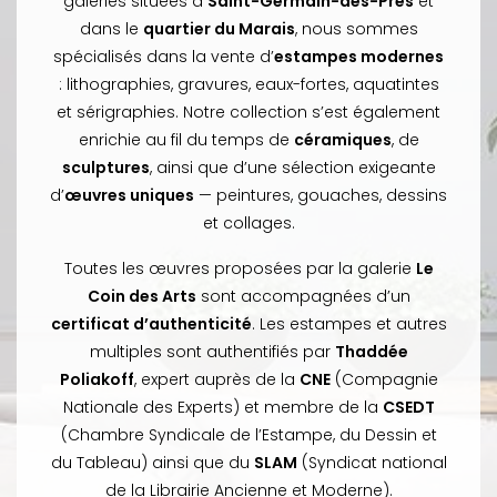
galeries situées à
Saint-Germain-des-Prés
et
dans le
quartier du Marais
, nous sommes
spécialisés dans la vente d’
estampes modernes
: lithographies, gravures, eaux-fortes, aquatintes
et sérigraphies. Notre collection s’est également
enrichie au fil du temps de
céramiques
, de
sculptures
, ainsi que d’une sélection exigeante
d’
œuvres uniques
— peintures, gouaches, dessins
et collages.
Toutes les œuvres proposées par la galerie
Le
Coin des Arts
sont accompagnées d’un
certificat d’authenticité
. Les estampes et autres
multiples sont authentifiés par
Thaddée
Poliakoff
, expert auprès de la
CNE
(Compagnie
Nationale des Experts) et membre de la
CSEDT
(Chambre Syndicale de l’Estampe, du Dessin et
du Tableau) ainsi que du
SLAM
(Syndicat national
de la Librairie Ancienne et Moderne).