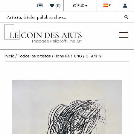
DEVISE
(
0
)
€ EUR
▼
▼
Inicio
/
Todos los artistas
/
Hans HARTUNG
/ G 1973-2