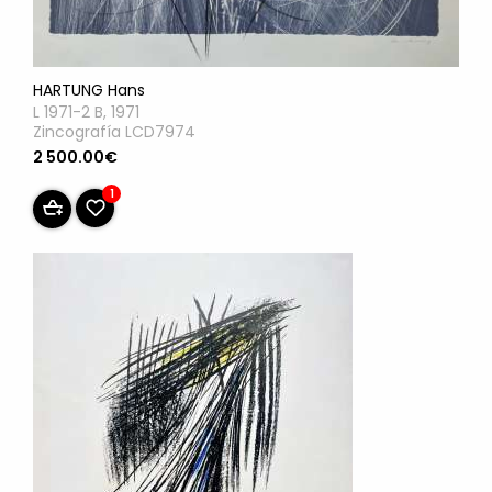
HARTUNG Hans
L 1971-2 B, 1971
Zincografía LCD7974
2 500.00€
1