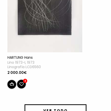
HARTUNG Hans
Lino 1973-I, 1973
Linografía LCD6560
2 000.00€
3
VER TODO