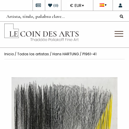
DEVISE
(
0
)
€ EUR
▼
▼
Inicio
/
Todos los artistas
/
Hans HARTUNG
/ P1961-41