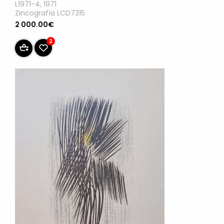
L1971-4, 1971
Zincografía LCD7315
2 000.00€
2